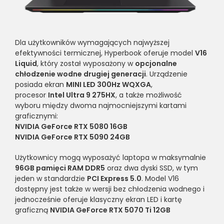
Dla użytkowników wymagających najwyższej
efektywności termicznej, Hyperbook oferuje model
V16
Liquid
, który został wyposażony w
opcjonalne
chłodzenie wodne drugiej generacji
. Urządzenie
posiada ekran
MINI LED 300Hz WQXGA
,
procesor
Intel Ultra 9 275HX
, a także możliwość
wyboru między dwoma najmocniejszymi kartami
graficznymi:
NVIDIA GeForce RTX 5080 16GB
NVIDIA GeForce RTX 5090 24GB
Użytkownicy mogą wyposażyć laptopa w maksymalnie
96GB pamięci RAM DDR5
oraz dwa dyski SSD, w tym
jeden w standardzie
PCI Express 5.0
. Model V16
dostępny jest także w wersji bez chłodzenia wodnego i
jednocześnie oferuje klasyczny ekran LED i kartę
graficzną
NVIDIA GeForce RTX 5070 Ti 12GB