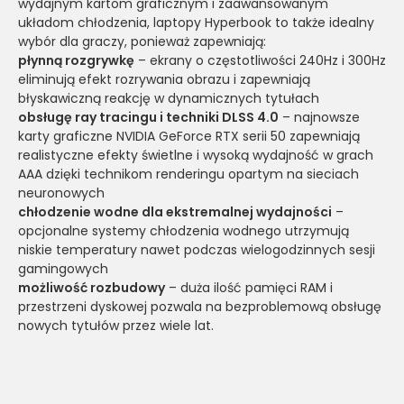
wydajnym kartom graficznym i zaawansowanym
układom chłodzenia, laptopy Hyperbook to także idealny
wybór dla graczy, ponieważ zapewniają:
płynną rozgrywkę
– ekrany o częstotliwości 240Hz i 300Hz
eliminują efekt rozrywania obrazu i zapewniają
błyskawiczną reakcję w dynamicznych tytułach
obsługę ray tracingu i techniki DLSS 4.0
– najnowsze
karty graficzne NVIDIA GeForce RTX serii 50 zapewniają
realistyczne efekty świetlne i wysoką wydajność w grach
AAA dzięki technikom renderingu opartym na sieciach
neuronowych
chłodzenie wodne dla ekstremalnej wydajności
–
opcjonalne systemy chłodzenia wodnego utrzymują
niskie temperatury nawet podczas wielogodzinnych sesji
gamingowych
możliwość rozbudowy
– duża ilość pamięci RAM i
przestrzeni dyskowej pozwala na bezproblemową obsługę
nowych tytułów przez wiele lat.