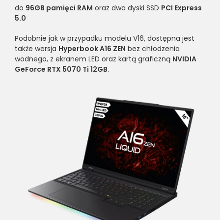
do
96GB pamięci RAM
oraz dwa dyski SSD
PCI Express
5.0
Podobnie jak w przypadku modelu V16, dostępna jest
także wersja
Hyperbook A16 ZEN
bez chłodzenia
wodnego, z ekranem LED oraz kartą graficzną
NVIDIA
GeForce RTX 5070 Ti 12GB
.