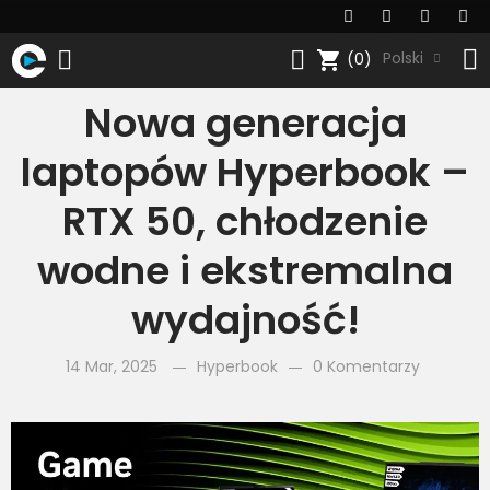
shopping_cart
Polski
(0)
Nowa generacja
laptopów Hyperbook –
RTX 50, chłodzenie
wodne i ekstremalna
wydajność!
14 Mar, 2025
Hyperbook
0 Komentarzy