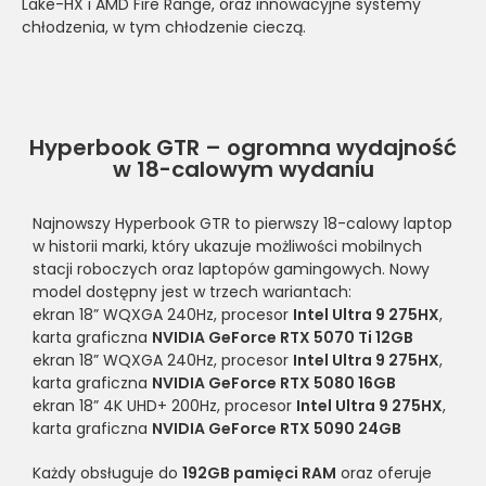
Lake-HX i AMD Fire Range, oraz innowacyjne systemy
chłodzenia, w tym chłodzenie cieczą.
Hyperbook GTR – ogromna wydajność
w 18-calowym wydaniu
Najnowszy Hyperbook GTR to pierwszy 18-calowy laptop
w historii marki, który ukazuje możliwości mobilnych
stacji roboczych oraz laptopów gamingowych. Nowy
model dostępny jest w trzech wariantach:
ekran 18” WQXGA 240Hz, procesor
Intel Ultra 9 275HX
,
karta graficzna
NVIDIA GeForce RTX 5070 Ti 12GB
ekran 18” WQXGA 240Hz, procesor
Intel Ultra 9 275HX
,
karta graficzna
NVIDIA GeForce RTX 5080 16GB
ekran 18” 4K UHD+ 200Hz, procesor
Intel Ultra 9 275HX
,
karta graficzna
NVIDIA GeForce RTX 5090 24GB
Każdy obsługuje do
192GB pamięci RAM
oraz oferuje