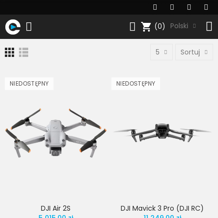
shopping_cart
Polski
(0)
5
Sortuj
NIEDOSTĘPNY
NIEDOSTĘPNY
DJI Air 2S
DJI Mavick 3 Pro (DJI RC)