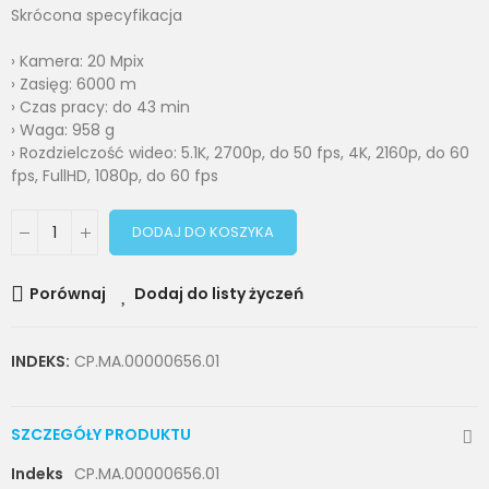
Skrócona specyfikacja
› Kamera: 20 Mpix
› Zasięg: 6000 m
› Czas pracy: do 43 min
› Waga: 958 g
› Rozdzielczość wideo: 5.1K, 2700p, do 50 fps, 4K, 2160p, do 60
fps, FullHD, 1080p, do 60 fps
DODAJ DO KOSZYKA
Porównaj
Dodaj do listy życzeń
INDEKS:
CP.MA.00000656.01
SZCZEGÓŁY PRODUKTU
Indeks
CP.MA.00000656.01