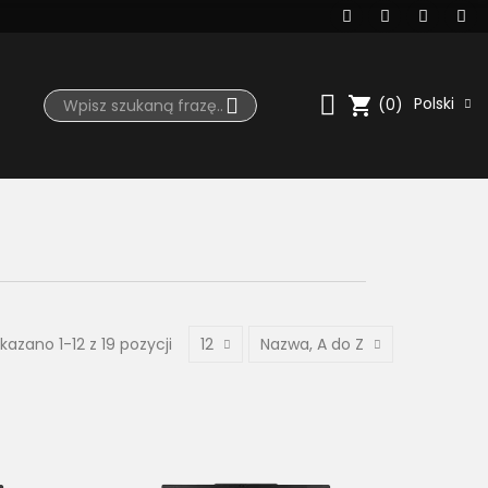
shopping_cart
Polski
(0)
kazano 1-12 z 19 pozycji
12
Nazwa, A do Z