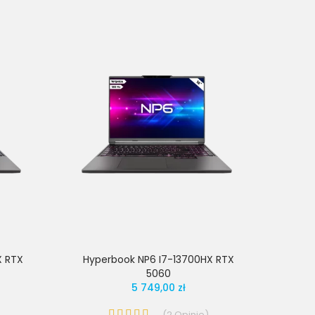
X RTX
Hyperbook NP6 I7-13700HX RTX
5060
5 749,00 zł
(
2
Opinie
)