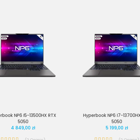
rbook NP6 I5-13500HX RTX
Hyperbook NP6 I7-13700H
5050
5050
4 849,00 zł
5 199,00 zł
(
2
Opinie
)
(
2
Opinie
)