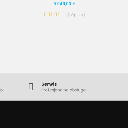
6 949,00 zł
(
2
Opinie
)
Serwis
żki
Profesjonalna obsługa