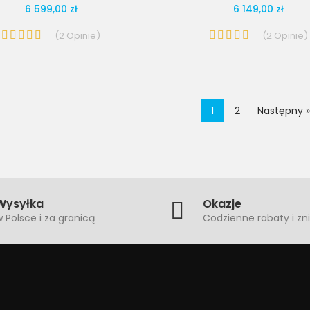
6 599,00 zł
6 149,00 zł
(
2
Opinie
)
(
2
Opinie
)
1
2
Następny »
Wysyłka
Okazje
 Polsce i za granicą
Codzienne rabaty i zni