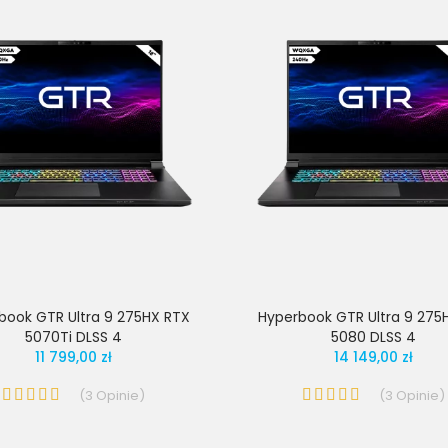
book GTR Ultra 9 275HX RTX
Hyperbook GTR Ultra 9 275
5070Ti DLSS 4
5080 DLSS 4
11 799,00 zł
14 149,00 zł
(
3
Opinie
)
(
3
Opinie
)