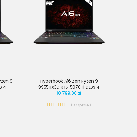
yzen 9
Hyperbook A16 Zen Ryzen 9
S 4
9955HX3D RTX 5070Ti DLSS 4
10 799,00 zł
(
3
Opinie
)