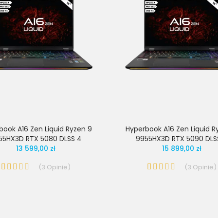
book A16 Zen Liquid Ryzen 9
Hyperbook A16 Zen Liquid R
55HX3D RTX 5080 DLSS 4
9955HX3D RTX 5090 DLS
13 599,00 zł
15 899,00 zł
(
3
Opinie
)
(
3
Opinie
)