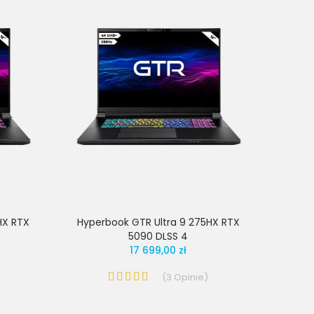
HX RTX
Hyperbook GTR Ultra 9 275HX RTX
5090 DLSS 4
17 699,00 zł
(
3
Opinie
)