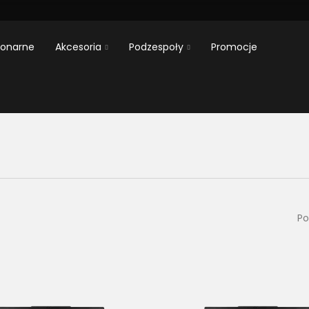
jonarne
Akcesoria
Podzespoły
Promocje
Po