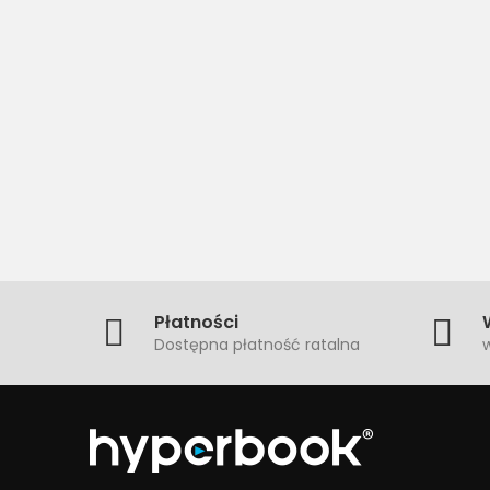
Płatności
Dostępna płatność ratalna
w