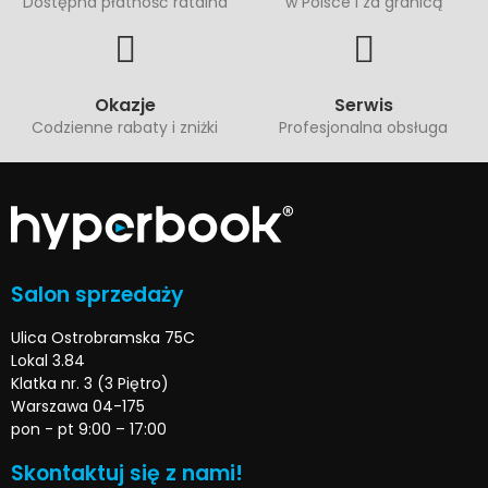
Dostępna płatność ratalna
w Polsce i za granicą
Okazje
Serwis
Codzienne rabaty i zniżki
Profesjonalna obsługa
Salon sprzedaży
Ulica Ostrobramska 75C
Lokal 3.84
Klatka nr. 3 (3 Piętro)
Warszawa 04-175
pon - pt 9:00 – 17:00
Skontaktuj się z nami!