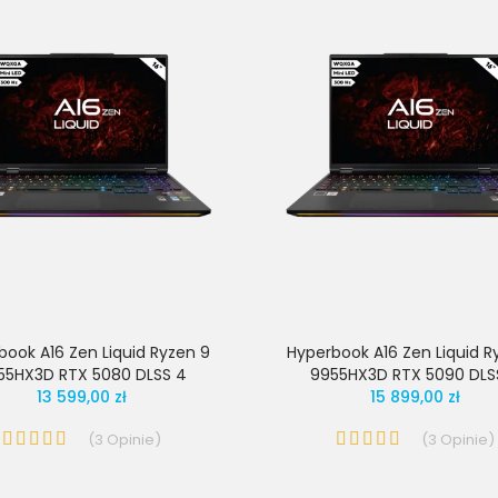
book A16 Zen Liquid Ryzen 9
Hyperbook A16 Zen Liquid R
55HX3D RTX 5080 DLSS 4
9955HX3D RTX 5090 DLS
13 599,00 zł
15 899,00 zł
(
3
Opinie
)
(
3
Opinie
)