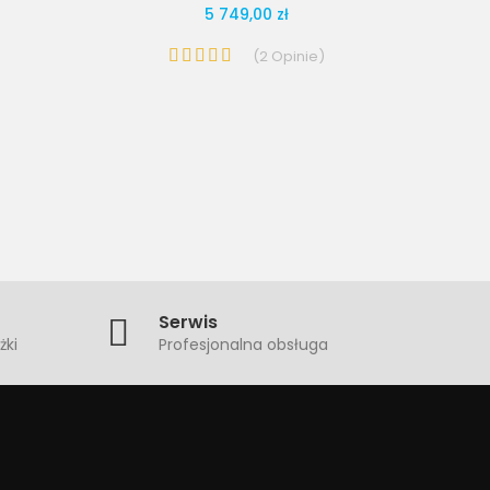
5 749,00 zł
(
2
Opinie
)
Serwis
żki
Profesjonalna obsługa