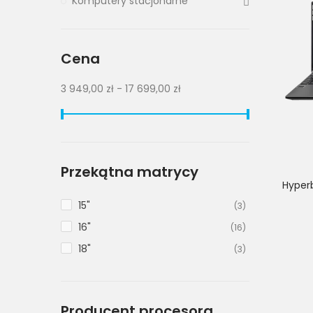
Komputery stacjonarne
Cena
3 949,00 zł - 17 699,00 zł
Przekątna matrycy
Hyper
15"
(3)
16"
(16)
18"
(3)
Producent procesora