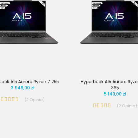
book A15 Aurora Ryzen 7 255
Hyperbook A15 Aurora Ryze
3 949,00 zł
365
5 149,00 zł
(
2
Opinie
)
(
2
Opinie
)