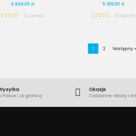
4 849,00 zł
5 199,00 zł
(
2
Opinie
)
(
2
Opinie
)
1
2
Następny »
Wysyłka
Okazje
 Polsce i za granicą
Codzienne rabaty i zni