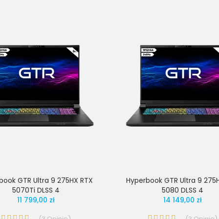
book GTR Ultra 9 275HX RTX
Hyperbook GTR Ultra 9 275
5070Ti DLSS 4
5080 DLSS 4
11 799,00 zł
14 149,00 zł
(
3
Opinie
)
(
3
Opinie
)