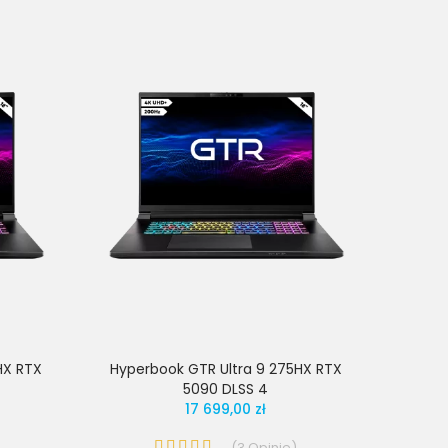
HX RTX
Hyperbook GTR Ultra 9 275HX RTX
5090 DLSS 4
17 699,00 zł
(
3
Opinie
)