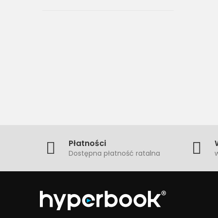
Płatności
Dostępna płatność ratalna
w