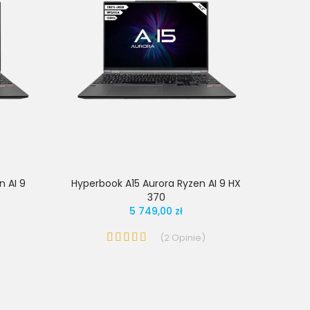
n AI 9
Hyperbook A15 Aurora Ryzen AI 9 HX
370
5 749,00 zł
(
2
Opinie
)