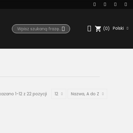
shopping_cart
Polski
(0)
kazano 1-12 z 22 pozycji
12
Nazwa, A do Z