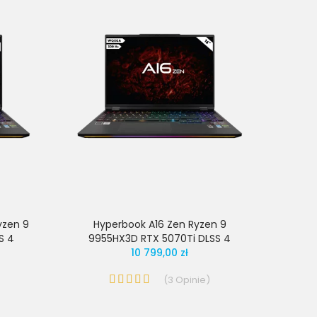
yzen 9
Hyperbook A16 Zen Ryzen 9
S 4
9955HX3D RTX 5070Ti DLSS 4
10 799,00 zł
(
3
Opinie
)