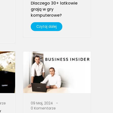
Dlaczego 30+ latkowie
grają w gry
komputerowe?
Czytaj dalej
rze
09 Maj, 2024
0 Komentarze
y