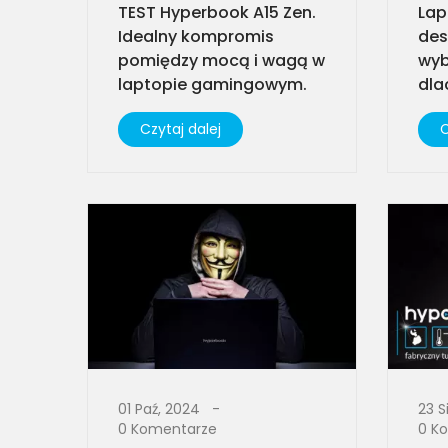
TEST Hyperbook A15 Zen.
Lap
Idealny kompromis
des
pomiędzy mocą i wagą w
wyb
laptopie gamingowym.
dla
Czytaj dalej
C
01 Paź, 2024
23 S
0 Komentarze
0 K