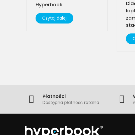
Dla
Hyperbook
lap
zam
Czytaj dalej
sta
C
Płatności
Dostępna płatność ratalna
w