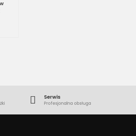
 w
​
Serwis
żki
Profesjonalna obsługa