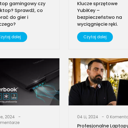
top gamingowy czy
Klucze sprzętowe
ktop? Sprawdź, co
YubiKey –
rać do gier i
bezpieczeństwo na
czego?
wyciągnięcie ręki.
zytaj dalej
Czytaj dalej
ie, 2024
04 Li, 2024
0 Komenta
omentarze
Profesjonalne Laptop