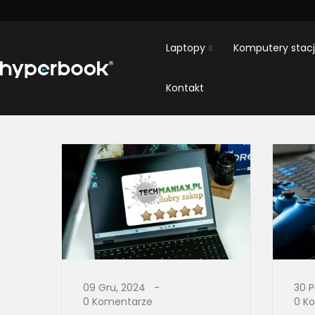
Laptopy
Komputery stac
Kontakt
09 Gru, 2024
30 P
0 Komentarze
0 K