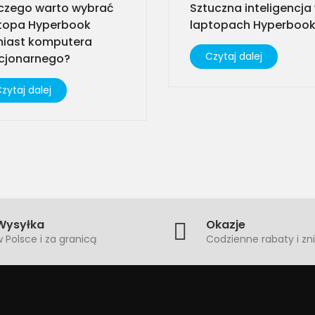
czego warto wybrać
Sztuczna inteligencja
topa Hyperbook
laptopach Hyperbook
iast komputera
Czytaj dalej
cjonarnego?​
zytaj dalej
Wysyłka
Okazje
 Polsce i za granicą
Codzienne rabaty i zni