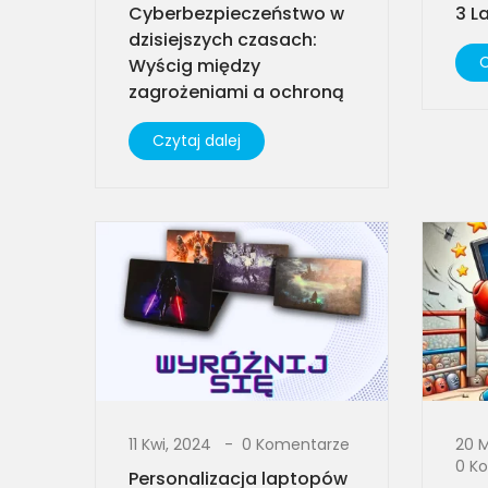
Cyberbezpieczeństwo w
3 L
dzisiejszych czasach:
C
Wyścig między
zagrożeniami a ochroną
Czytaj dalej
11 Kwi, 2024
0 Komentarze
20 
0 K
Personalizacja laptopów