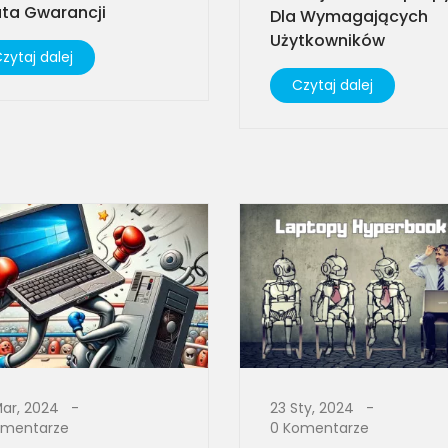
ata Gwarancji
Dla Wymagających
Użytkowników​
zytaj dalej
Czytaj dalej
Mar, 2024
23 Sty, 2024
omentarze
0 Komentarze