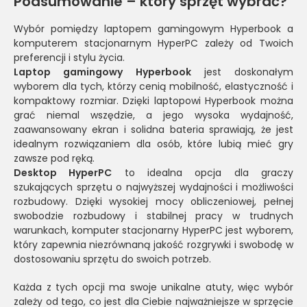
Podsumowanie – który sprzęt wybrać?
Wybór pomiędzy laptopem gamingowym Hyperbook a
komputerem stacjonarnym HyperPC zależy od Twoich
preferencji i stylu życia.
Laptop gamingowy Hyperbook
jest doskonałym
wyborem dla tych, którzy cenią mobilność, elastyczność i
kompaktowy rozmiar. Dzięki laptopowi Hyperbook można
grać niemal wszędzie, a jego wysoka wydajność,
zaawansowany ekran i solidna bateria sprawiają, że jest
idealnym rozwiązaniem dla osób, które lubią mieć gry
zawsze pod ręką.
Desktop HyperPC
to idealna opcja dla graczy
szukających sprzętu o najwyższej wydajności i możliwości
rozbudowy. Dzięki wysokiej mocy obliczeniowej, pełnej
swobodzie rozbudowy i stabilnej pracy w trudnych
warunkach, komputer stacjonarny HyperPC jest wyborem,
który zapewnia niezrównaną jakość rozgrywki i swobodę w
dostosowaniu sprzętu do swoich potrzeb.
Każda z tych opcji ma swoje unikalne atuty, więc wybór
zależy od tego, co jest dla Ciebie najważniejsze w sprzęcie