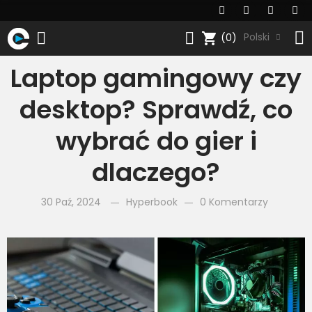
shopping_cart
Polski
(0)
Laptop gamingowy czy
desktop? Sprawdź, co
wybrać do gier i
dlaczego?
30 Paź, 2024
Hyperbook
0 Komentarzy