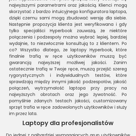
najwyższymi parametrami oraz jakością. Klienci mogą
skorzystać z bardzo intuicyjnego konfiguratora laptopa,
dzięki czemu sami mogą zbudować wersję dla siebie.
Następnie propozycja klienta jest weryfikowana i gdy
tylko specjaliści Hyperbook zauważą, że niektóre
połączenia i podzespoły można wybrać lepiej, bardziej
wydajnie, to niezwłocznie konsultują to z klientem. Po
co? Wszystko dlatego, że laptopy Hyperbook, które
finalnie trafią w ręce użytkowników muszą być
gwarancją najwyższej możliwej jakości. Zanim
ostatecznie trafią w Twoje ręce, muszą przejść szereg
rygorystycznych i indywidualnych testów, które
sprawdzają między innymi jakość podzespołów, jakość
połączeń, wytrzymałość laptopa przy pracy na
najwyższych obrotach oraz jego żywotność. Po
pomyślnie zdanych testach jakości, customizowany
sprzęt trafia w ręce zadowolonych użytkowników i służy
im przez lata.
Laptopy dla profesjonalistów
Do jednej z najbardziej wymagających grup użytkowników