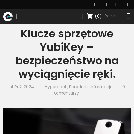
shopping_cart
Polski
(0)
Klucze sprzętowe
YubiKey –
bezpieczeństwo na
wyciągnięcie ręki.
14 Paź, 2024
Hyperbook
,
Poradniki
,
Informacje
0
Komentarzy