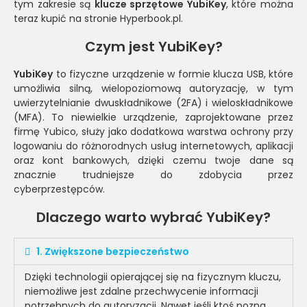
tym zakresie są
klucze sprzętowe YubiKey
, które można
teraz kupić na stronie
Hyperbook.pl
.
Czym jest YubiKey?
YubiKey
to fizyczne urządzenie w formie klucza USB, które
umożliwia silną, wielopoziomową autoryzację, w tym
uwierzytelnianie dwuskładnikowe (2FA) i wieloskładnikowe
(MFA). To niewielkie urządzenie, zaprojektowane przez
firmę Yubico, służy jako dodatkowa warstwa ochrony przy
logowaniu do różnorodnych usług internetowych, aplikacji
oraz kont bankowych, dzięki czemu twoje dane są
znacznie trudniejsze do zdobycia przez
cyberprzestępców.
Dlaczego warto wybrać YubiKey?
1. Zwiększone bezpieczeństwo
Dzięki technologii opierającej się na fizycznym kluczu,
niemożliwe jest zdalne przechwycenie informacji
potrzebnych do autoryzacji. Nawet jeśli ktoś pozna