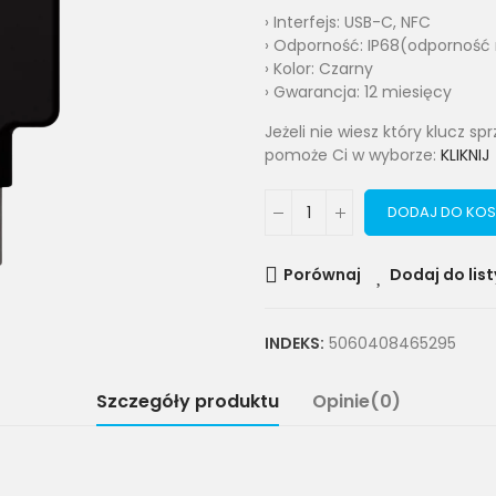
› Interfejs: USB-C, NFC
› Odporność: IP68(odporność 
› Kolor: Czarny
› Gwarancja: 12 miesięcy
Jeżeli nie wiesz który klucz s
pomoże Ci w wyborze:
KLIKNIJ
DODAJ DO KOS
Porównaj
Dodaj do list
INDEKS:
5060408465295
Szczegóły produktu
Opinie(0)