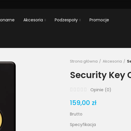
jonarne
Akcesoria
Podzespoły
Promocje
Strona główna
Akcesoria
S
Security Key 
Opinie (
0
)
159,00 zł
Brutto
Specyfikacja