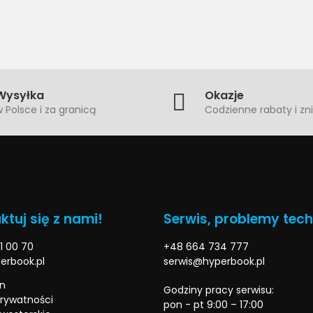
Wysyłka
Okazje
 Polsce i za granicą
Codzienne rabaty i zni
ktuj się z nami!
Serwis, problemy tec
1 00 70
+48 664 734 777
erbook.pl
serwis@hyperbook.pl
n
Godziny pracy serwisu:
prywatności
pon - pt 9:00 – 17:00