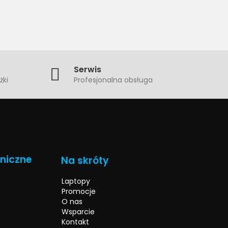
Serwis
żki
Profesjonalna obsługa
hniczne
Na skróty
Laptopy
Promocje
O nas
Wsparcie
Kontakt