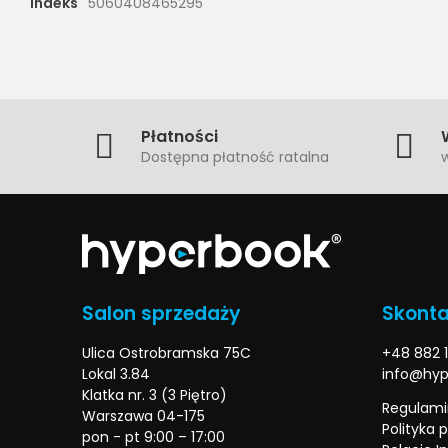
Indeks
5060408465295
Płatności
Dostępna płatność ratalna
w
Salon sprzedaży
Skonta
Ulica Ostrobramska 75C
+48 882 1
Lokal 3.84
info@hyp
Klatka nr. 3 (3 Piętro)
Regulami
Warszawa 04-175
Polityka 
pon - pt 9:00 – 17:00