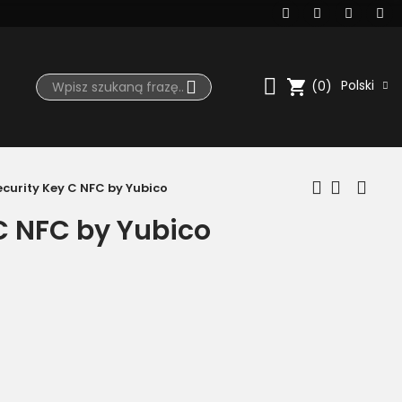
shopping_cart
Polski
(0)
ecurity Key C NFC by Yubico
C NFC by Yubico