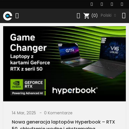
shopping_cart
Polski
(0)
14 Mar, 2025
0 Komentarze
Nowa generacja laptopów Hyperbook – RTX
50, chłodzenie wodne i ekstremalna