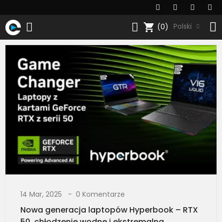
shopping_cart
Polski
(0)
14 Mar, 2025
0 Komentarze
Nowa generacja laptopów Hyperbook – RTX
50, chłodzenie wodne i ekstremalna