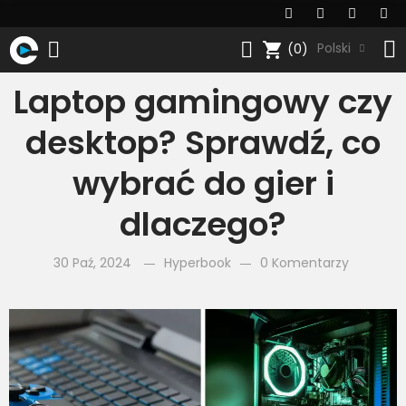
shopping_cart
Polski
(0)
Laptop gamingowy czy
desktop? Sprawdź, co
wybrać do gier i
dlaczego?
30 Paź, 2024
Hyperbook
0 Komentarzy