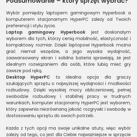
Podsumowanie – który sprzęt wybrać?
Wybór pomiędzy laptopem gamingowym Hyperbook a
komputerem stacjonarnym HyperPC zależy od Twoich
preferencji i stylu życia.
Laptop gamingowy Hyperbook
jest doskonałym
wyborem dla tych, którzy cenią mobilność, elastyczność i
kompaktowy rozmiar. Dzięki laptopowi Hyperbook można
grać niemal wszędzie, a jego wysoka wydajność,
zaawansowany ekran i solidna bateria sprawiają, że jest
idealnym rozwiązaniem dla osób, które lubią mieć gry
zawsze pod ręką.
Desktop HyperPC
to idealna opcja dla graczy
szukających sprzętu o najwyższej wydajności i możliwości
rozbudowy. Dzięki wysokiej mocy obliczeniowej, pełnej
swobodzie rozbudowy i stabilnej pracy w trudnych
warunkach, komputer stacjonarny HyperPC jest wyborem,
który zapewnia niezrównaną jakość rozgrywki i swobodę w
dostosowaniu sprzętu do swoich potrzeb.
Każda z tych opcji ma swoje unikalne atuty, więc wybór
zależy od tego, co jest dla Ciebie najważniejsze w sprzęcie