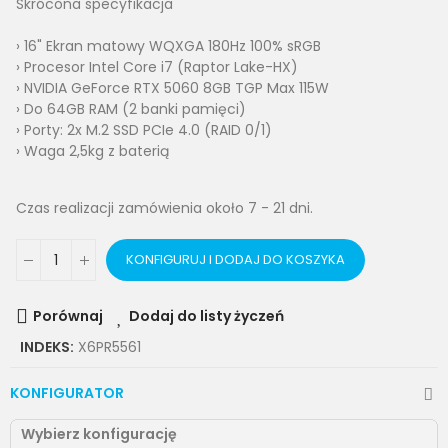
Skrócona specyfikacja
› 16" Ekran matowy WQXGA 180Hz 100% sRGB
› Procesor Intel Core i7 (Raptor Lake-HX)
› NVIDIA GeForce RTX 5060 8GB TGP Max 115W
› Do 64GB RAM (2 banki pamięci)
› Porty: 2x M.2 SSD PCIe 4.0 (RAID 0/1)
› Waga 2,5kg z baterią
Czas realizacji zamówienia około 7 - 21 dni.
KONFIGURUJ I DODAJ DO KOSZYKA
Porównaj
Dodaj do listy życzeń
INDEKS:
X6PR5561
KONFIGURATOR
Wybierz konfigurację