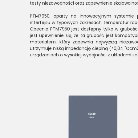
testy niezawodności oraz zapewnienie skalowalnoś
PTM7950, oparty na innowacyjnym systemie p
interfejsu w typowych zakresach temperatur roboc
Obecnie PTM7950 jest dostępny tylko w grubośc
jest upewnienie się, że ta grubość jest kompaty
materiałem, który zapewnia najwyższą niezawod
utrzymuje niską impedancję cieplną (<0,04 ˚Ccm
urządzeniach o wysokiej wydajności z układami sc