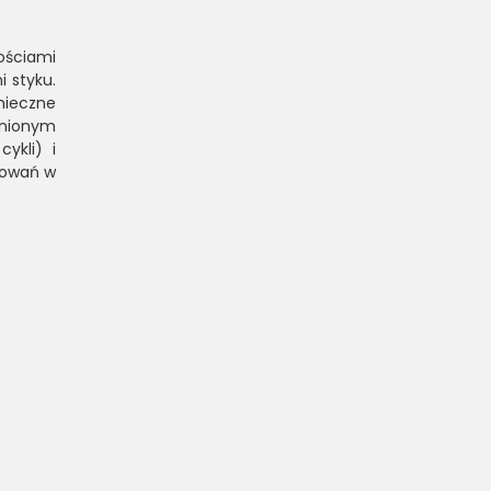
ościami
i styku.
nieczne
onionym
ykli) i
sowań w