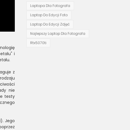
Laptopa Dla Fotografa
Laptop Do Edycji Foto
Laptop Do Edycji Zdjęć
Najlepszy Laptop Dla Fotografa
Rtx5070ti
nologię
talu" i
talu.
aguje z
rodzaju
ciwości
ady nie
e testy
ecznego
). Jego
poprzez