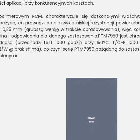
ci aplikacji przy konkurencyjnych kosztach.
olimerowym PCM, charakteryzuje się doskonałymi właściw
zych, co prowadzi do niezwykle niskiej rezystancji powierzchn
i 0,25 mm (grubszą wersję w trakcie opracowywania), więc ko
bilna i odpowiednia dla danego zastosowania.PTM7950 jest chr
ność (przechodzi test 1000 godzin przy 150°C, T/C-B 1000 c
2/W @ brak shima), co czyni serię PTM7950 pożądaną do zasto
alonymi.