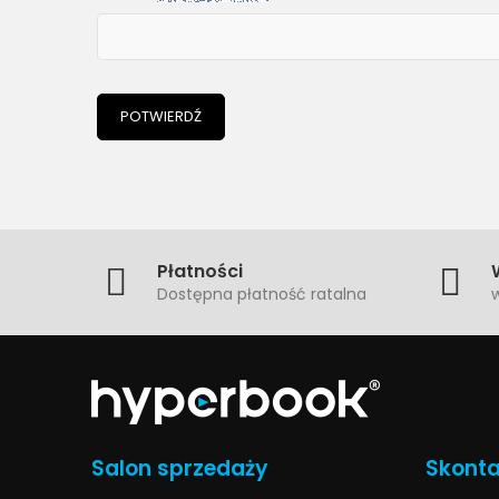
POTWIERDŹ
Płatności
Dostępna płatność ratalna
w
Salon sprzedaży
Skonta