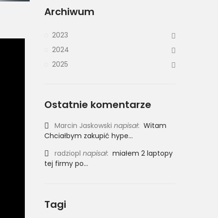
Archiwum
2023
2024
2025
Ostatnie komentarze
Marcin Jaskowski
napisał:
Witam
Chciałbym zakupić hype...
radziopl
napisał:
miałem 2 laptopy
tej firmy po...
Tagi