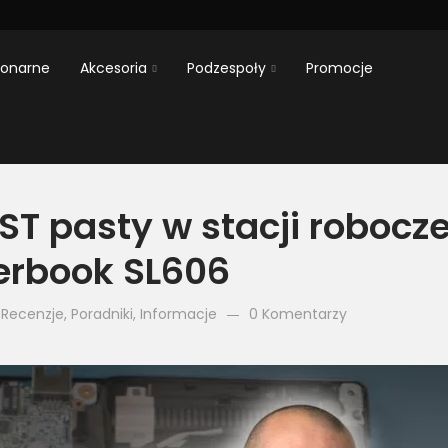
jonarne
Akcesoria
Podzespoły
Promocje
 pasty w stacji robocze
erbook SL606
,
Recenzje
,
Poradniki
,
Informacje
0 Komentarzy