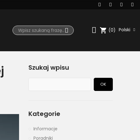
shopping_cart
Polski
(0)
j
Szukaj wpisu
OK
Kategorie
Informacje
Poradniki