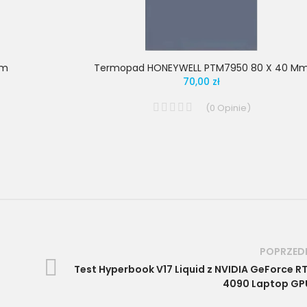
Mm
Termopad HONEYWELL PTM7950 80 X 40 M
70,00 zł
(
0
Opinie
)
POPRZED
Test Hyperbook V17 Liquid z NVIDIA GeForce R
4090 Laptop GP