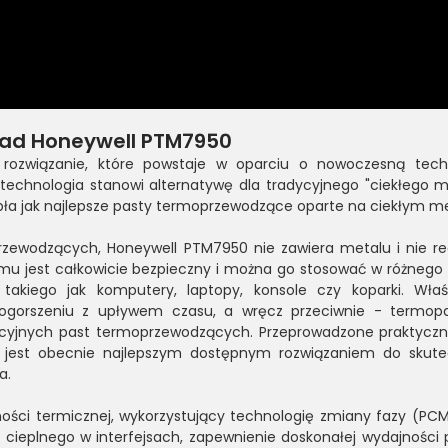
ad Honeywell PTM7950
rozwiązanie, które powstaje w oparciu o nowoczesną tech
echnologia stanowi alternatywę dla tradycyjnego "ciekłego me
ła jak najlepsze pasty termoprzewodzące oparte na ciekłym me
rzewodzących, Honeywell PTM7950 nie zawiera metalu i nie re
emu jest całkowicie bezpieczny i można go stosować w różnego 
takiego jak komputery, laptopy, konsole czy koparki. Właś
ogorszeniu z upływem czasu, a wręcz przeciwnie - termop
ycyjnych past termoprzewodzących. Przeprowadzone praktyczn
 jest obecnie najlepszym dostępnym rozwiązaniem do skut
a.
ości termicznej, wykorzystujący technologię zmiany fazy (PCM
 cieplnego w interfejsach, zapewnienie doskonałej wydajności 