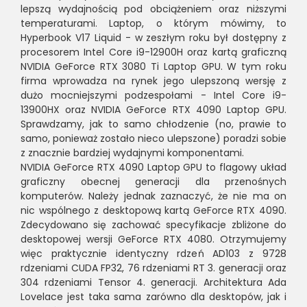
lepszą wydajnością pod obciążeniem oraz niższymi
temperaturami. Laptop, o którym mówimy, to
Hyperbook V17 Liquid - w zeszłym roku był dostępny z
procesorem Intel Core i9-12900H oraz kartą graficzną
NVIDIA GeForce RTX 3080 Ti Laptop GPU. W tym roku
firma wprowadza na rynek jego ulepszoną wersję z
dużo mocniejszymi podzespołami - Intel Core i9-
13900HX oraz NVIDIA GeForce RTX 4090 Laptop GPU.
Sprawdzamy, jak to samo chłodzenie (no, prawie to
samo, ponieważ zostało nieco ulepszone) poradzi sobie
z znacznie bardziej wydajnymi komponentami.
NVIDIA GeForce RTX 4090 Laptop GPU to flagowy układ
graficzny obecnej generacji dla przenośnych
komputerów. Należy jednak zaznaczyć, że nie ma on
nic wspólnego z desktopową kartą GeForce RTX 4090.
Zdecydowano się zachować specyfikacje zbliżone do
desktopowej wersji GeForce RTX 4080. Otrzymujemy
więc praktycznie identyczny rdzeń AD103 z 9728
rdzeniami CUDA FP32, 76 rdzeniami RT 3. generacji oraz
304 rdzeniami Tensor 4. generacji. Architektura Ada
Lovelace jest taka sama zarówno dla desktopów, jak i