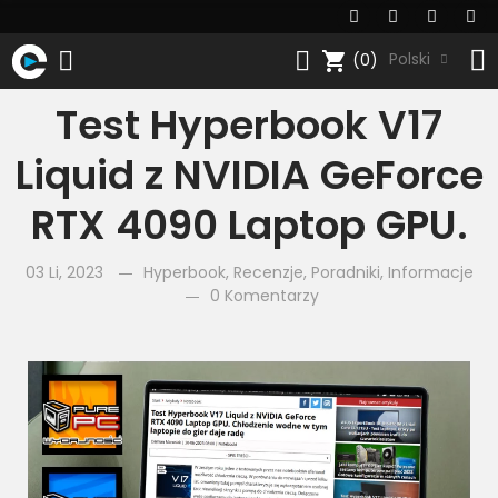
shopping_cart
Polski
(0)
Test Hyperbook V17
Liquid z NVIDIA GeForce
RTX 4090 Laptop GPU.
03 Li, 2023
Hyperbook
,
Recenzje
,
Poradniki
,
Informacje
0 Komentarzy