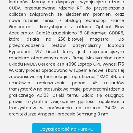
laptopów. Mamy do dyspozycji wydajniejsze rdzenie
CUDA, przebudowane rdzenie RT do przyspieszania
obliczeń związanych ze śledzeniem promieni oraz
nowe rdzenie Tensor z obsługą technologii Frame
Generator i korzystające z układu Optical Flow
Accelerator. Całość uzupełniono 16 GB pamięci GDDR6,
która działa na 256-bitowej magistrali. Do
przeprowadzenia testów otrzymaliśmy laptopa
Hyperbook V17 Liquid, który jest najmocniejszym
modelem oferowanym przez firmę. Maksymalna moc
układu NVIDIA GeForce RTX 4090 Laptop GPU wynosi 175
W. Cały proces opracowano w zupełnie nowej i bardziej
zaawansowanej technologii litograficznej TSMC 4N, co
umożliwiło umieszczenie ponad 45 miliardów
tranzystorów na stosunkowo małej powierzchni rdzenia
graficznego AD103. Dzięki temu udało się osiągnąć
prawie trzykrotne zwiększenie gęstości upakowania
tranzystorów w porównaniu do rdzenia GA103 w
architekturze Ampere i procesie Samsung 8 nm.
Czytaj całość na PurePC