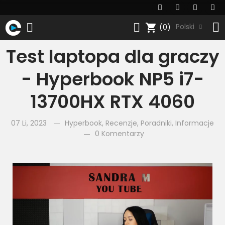
shopping_cart
Polski
(0)
Test laptopa dla graczy
- Hyperbook NP5 i7-
13700HX RTX 4060
07 Li, 2023
Hyperbook
,
Recenzje
,
Poradniki
,
Informacje
0 Komentarzy