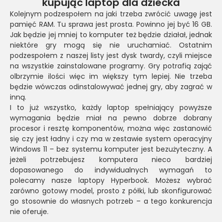
kupując laptop dla dziecka
Kolejnym podzespołem na jaki trzeba zwrócić uwagę jest
pamięć RAM. Tu sprawa jest prosta. Powinno jej być 16 GB.
Jak będzie jej mniej to komputer też będzie działał, jednak
niektóre gry mogą się nie uruchamiać. Ostatnim
podzespołem z naszej listy jest dysk twardy, czyli miejsce
na wszystkie zainstalowane programy. Gry potrafią zająć
olbrzymie ilości więc im większy tym lepiej. Nie trzeba
będzie wówczas odinstalowywać jednej gry, aby zagrać w
inną.
I to już wszystko, każdy laptop spełniający powyższe
wymagania będzie miał na pewno dobrze dobrany
procesor i resztę komponentów, można więc zastanowić
się czy jest ładny i czy ma w zestawie system operacyjny
Windows 11 – bez systemu komputer jest bezużyteczny. A
jeżeli potrzebujesz komputera nieco bardziej
dopasowanego do indywidualnych wymagań to
polecamy nasze laptopy Hyperbook. Możesz wybrać
zarówno gotowy model, prosto z półki, lub skonfigurować
go stosownie do własnych potrzeb – a tego konkurencja
nie oferuje.