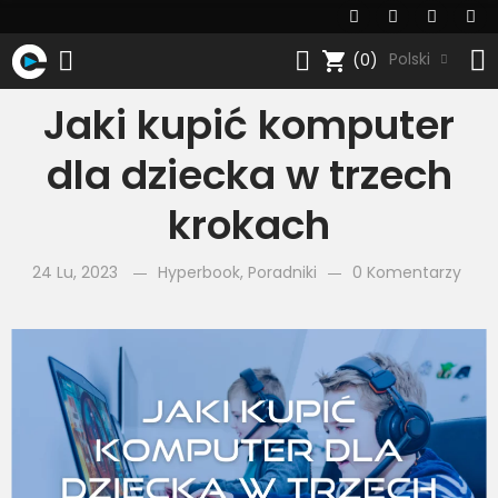
shopping_cart
Polski
(0)
Jaki kupić komputer
dla dziecka w trzech
krokach
24 Lu, 2023
Hyperbook
,
Poradniki
0 Komentarzy