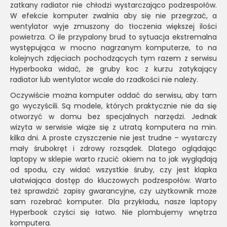
zatkany radiator nie chłodzi wystarczająco podzespołów.
W efekcie komputer zwalnia aby się nie przegrzać, a
wentylator wyje zmuszony do tłoczenia większej ilości
powietrza. O ile przypalony brud to sytuacja ekstremalna
występująca w mocno nagrzanym komputerze, to na
kolejnych zdjęciach pochodzących tym razem z serwisu
Hyperbooka widać, że gruby koc z kurzu zatykający
radiator lub wentylator wcale do rzadkości nie należy.
Oczywiście można komputer oddać do serwisu, aby tam
go wyczyścili. Są modele, których praktycznie nie da się
otworzyć w domu bez specjalnych narzędzi. Jednak
wizyta w serwisie wiąże się z utratą komputera na min.
kilka dni. A proste czyszczenie nie jest trudne – wystarczy
mały śrubokręt i zdrowy rozsądek. Dlatego oglądając
laptopy w sklepie warto rzucić okiem na to jak wyglądają
od spodu, czy widać wszystkie śruby, czy jest klapka
ułatwiająca dostęp do kluczowych podzespołów. Warto
też sprawdzić zapisy gwarancyjne, czy użytkownik może
sam rozebrać komputer. Dla przykładu, nasze laptopy
Hyperbook czyści się łatwo. Nie plombujemy wnętrza
komputera.