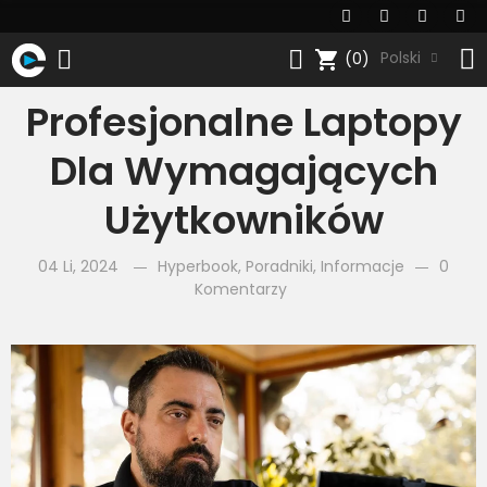
shopping_cart
Polski
(0)
Profesjonalne Laptopy
Dla Wymagających
Użytkowników​
04 Li, 2024
Hyperbook
,
Poradniki
,
Informacje
0
Komentarzy