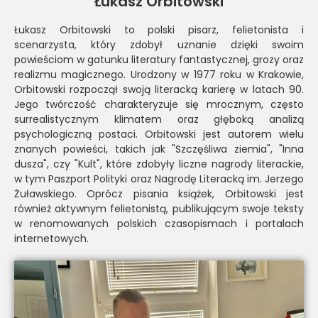
Łukasz Orbitowski
Łukasz Orbitowski to polski pisarz, felietonista i
scenarzysta, który zdobył uznanie dzięki swoim
powieściom w gatunku literatury fantastycznej, grozy oraz
realizmu magicznego. Urodzony w 1977 roku w Krakowie,
Orbitowski rozpoczął swoją literacką karierę w latach 90.
Jego twórczość charakteryzuje się mrocznym, często
surrealistycznym klimatem oraz głęboką analizą
psychologiczną postaci. Orbitowski jest autorem wielu
znanych powieści, takich jak "Szczęśliwa ziemia", "Inna
dusza", czy "Kult", które zdobyły liczne nagrody literackie,
w tym Paszport Polityki oraz Nagrodę Literacką im. Jerzego
Żuławskiego. Oprócz pisania książek, Orbitowski jest
również aktywnym felietonistą, publikującym swoje teksty
w renomowanych polskich czasopismach i portalach
internetowych.