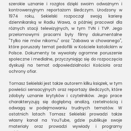
szerokie uznanie i rozgłos dzięki swoim odważnym i
kontrowersyjnym reportażom śledczym. Urodzony w
1974 roku, Sekielski rozpoczął swoją karierę
dziennikarską w Radiu Wawa, a później pracował dla
różnych stacji telewizyjnych, w tym TVN i TVP. Jego
przełomowymi pracami były filmy dokumentalne
"Tylko nie mów nikomu" oraz "Zabawa w chowanego",
które poruszały temat pedofilii w Kościele katolickim w
Polsce. Dokumenty te wywołały ogromne poruszenie
społeczne i medialne, przyczyniając się do rozpoczęcia
dyskusji na temat odpowiedzialności Kościoła oraz
ochrony ofiar.
Tomasz Sekielski jest także autorem kilku książek, w tym
powieści sensacyjnych oraz reportaży śledczych, które
zdobyły uznanie krytyków i czytelników. Jego prace
charakteryzują się dogłębną analizą, rzetelnością i
odwagą w podejmowaniu trudnych tematów. W
ostatnich latach Tomasz Sekielski prowadzi także
własny kanał na YouTube, gdzie publikuje swoje
materiały oraz prowadzi wywiady i programy