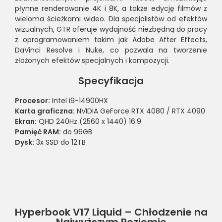
płynne renderowanie 4K i 8K, a także edycję filmów z
wieloma ścieżkami wideo. Dla specjalistów od efektów
wizualnych, GTR oferuje wydajność niezbędną do pracy
z oprogramowaniem takim jak Adobe After Effects,
DaVinci Resolve i Nuke, co pozwala na tworzenie
złożonych efektów specjalnych i kompozycji.
Specyfikacja
Procesor:
Intel i9-14900HX
Karta graficzna:
NVIDIA GeForce RTX 4080 / RTX 4090
Ekran:
QHD 240Hz (2560 x 1440) 16:9
Pamięć RAM:
do 96GB
Dysk:
3x SSD do 12TB
Hyperbook V17 Liquid – Chłodzenie na
Najwyższym Poziomie