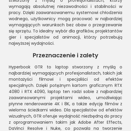
stworzony z myślą o profesjonalistach, którzy
wymagają absolutnej niezawodności i stabilności w
pracy. Dzięki zaawansowanemu systemowi chłodzenia
wodnego, użytkownicy mogą pracować w najbardziej
wymagających warunkach bez obaw o przegrzewanie
się sprzętu. To idealny wybór dla grafików, projektantów
gier i specjalistów od animacji, którzy potrzebują
najwyższej wydajności.
Przeznaczenie i zalety
Hyperbook GTR to laptop stworzony z myślą o
najbardziej wymagających profesjonalistach, takich jak
montażyści filmowi i specjaliści od efektów
specjalnych. Dzięki potężnym kartom graficznym RTX
4080 i RTX 4090, laptop ten radzi sobie z najbardziej
zaawansowanymi projektami wideo, umożliwiając
płynne renderowanie 4K i 8K, a także edycję filmów z
wieloma ścieżkami wideo. Dla specjalistów od efektów
wizualnych, GTR oferuje wydajność niezbędną do pracy
z oprogramowaniem takim jak Adobe After Effects,
DaVinci Resolve i Nuke, co pozwala na tworzenie