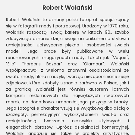
Robert Wolański
Robert Wolański to uznany polski fotograf specjalizujący
się w fotografii mody i portretowej. Urodzony w 1970 roku,
Wolański rozpoczął swoją karierę w latach 90., szybko
zdobywając uznanie dzięki swojemu unikalnemu stylowi i
umiejętności uchwycenia piękna i osobowości swoich
modeli. Jego prace były publikowane w wielu
renomowanych magazynach mody, takich jak "Vogue",
"Elle", "Harper's Bazaar" oraz "Glamour". Wolański
współpracował z wieloma znanymi osobistościami ze
świata mody, filmu i muzyki, tworząc niezapomniane sesje
zdjęciowe, które zdobyły uznanie zarówno w Polsce, jak i
za granicą. Wolański jest również autorem licznych
kampanii reklamowych dla największych światowych
marek, co dodatkowo umocniło jego pozycję w branży.
Jego fotografie charakteryzują się wyjątkową dbałością o
szczegóły, perfekcyjnym wykorzystaniem światła oraz
umiejętnością tworzenia niezwykle stylowych i
eleganckich obrazów. Oprócz działalności komercyjnej,
Wolański angażuje się także w projekty artystyczne,