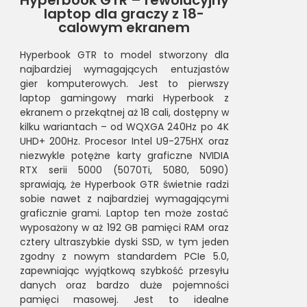
Hyperbook GTR – rewolucyjny
laptop dla graczy z 18-
calowym ekranem
Hyperbook GTR to model stworzony dla
najbardziej wymagających entuzjastów
gier komputerowych. Jest to pierwszy
laptop gamingowy marki Hyperbook z
ekranem o przekątnej aż 18 cali, dostępny w
kilku wariantach – od WQXGA 240Hz po 4K
UHD+ 200Hz. Procesor Intel U9-275HX oraz
niezwykle potężne karty graficzne NVIDIA
RTX serii 5000 (5070Ti, 5080, 5090)
sprawiają, że Hyperbook GTR świetnie radzi
sobie nawet z najbardziej wymagającymi
graficznie grami. Laptop ten może zostać
wyposażony w aż 192 GB pamięci RAM oraz
cztery ultraszybkie dyski SSD, w tym jeden
zgodny z nowym standardem PCIe 5.0,
zapewniając wyjątkową szybkość przesyłu
danych oraz bardzo duże pojemności
pamięci masowej. Jest to idealne