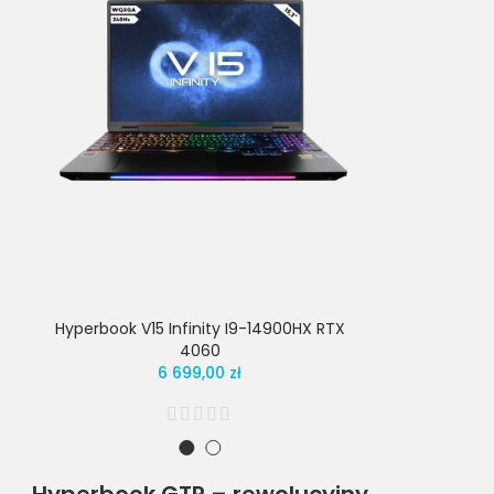
Hyperbook V15 Infinity I9-14900HX RTX
Hyperbook V
4060
6 699,00 zł