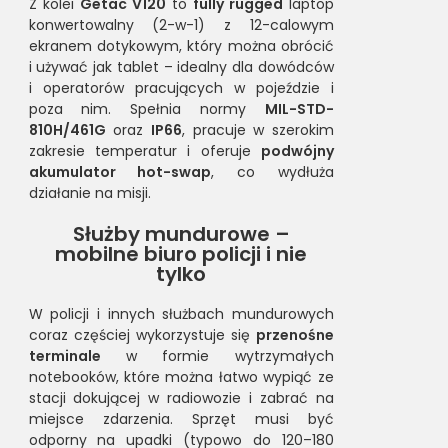
Z kolei
Getac V120
to
fully rugged
laptop
konwertowalny (2-w-1) z 12-calowym
ekranem dotykowym, który można obrócić
i używać jak tablet – idealny dla dowódców
i operatorów pracujących w pojeździe i
poza nim. Spełnia normy
MIL-STD-
810H/461G
oraz
IP66
, pracuje w szerokim
zakresie temperatur i oferuje
podwójny
akumulator hot-swap
, co wydłuża
działanie na misji.
Służby mundurowe –
mobilne biuro policji i nie
tylko
W policji i innych służbach mundurowych
coraz częściej wykorzystuje się
przenośne
terminale
w formie wytrzymałych
notebooków, które można łatwo wypiąć ze
stacji dokującej w radiowozie i zabrać na
miejsce zdarzenia. Sprzęt musi być
odporny na upadki (typowo do 120–180