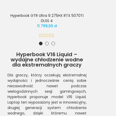
Hyperbook GTR Ultra 9 275HX RTX 5070Ti
Hyperbook G
DLSS 4
11 799,00 zł
Hyperbook V16 Liquid –
wydajne chłodzenie wodne
dla ekstremalnych graczy
Dla graczy, którzy oczekują ekstremalnej
wydajności i jednocześnie cenią sobie
niezawodność nawet podczas
wielogodzinnych sesji gamingowych,
Hyperbook proponuje model V16 Liquid.
Laptop ten wyposażony jest w innowacyjny,
drugiej generacji system chłodzenia
wodnego, dzięki któremu nawet