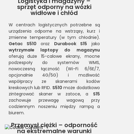
Logistyka i magazyny –
sprzęt odporny na wózki
widłowe i chłód
W centrach logistycznych potrzebne są
urządzenia odporne na wstrząsy, kurz i
zmienne temperatury (w tym chłodnie).
Getac S510
oraz
Durabook S15
jako
wytrzymałe laptopy do magazynu
oferują duże 15-calowe ekrany, mocne
podzespoły do systemów WMS,
nowoczesną łączność (Wi-Fi 6/6E/7,
opcjonalnie 4G/5G) i możliwość
współpracy ze skanerami kodów
kreskowych lub RFID.
S510
może dodatkowo
zintegrować skaner w zatoce, a
S15
zachowuje przewagę wagową przy
codziennym noszeniu między rampą a
biurem.
Przemysł ciężki – odporność
na ekstremalne warunki