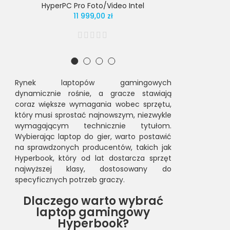
HyperPC Pro Foto/Video Intel
HyperP
11 999,00 zł
Rynek laptopów gamingowych
dynamicznie rośnie, a gracze stawiają
coraz większe wymagania wobec sprzętu,
który musi sprostać najnowszym, niezwykle
wymagającym technicznie tytułom.
Wybierając laptop do gier, warto postawić
na sprawdzonych producentów, takich jak
Hyperbook, który od lat dostarcza sprzęt
najwyższej klasy, dostosowany do
specyficznych potrzeb graczy.
Dlaczego warto wybrać
laptop gamingowy
Hyperbook?