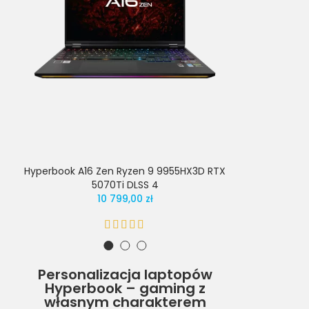
Hyperbook A16 Zen Ryzen 9 9955HX3D RTX
Hyperbook
5070Ti DLSS 4
9955H
10 799,00 zł
Personalizacja laptopów
Hyperbook – gaming z
własnym charakterem