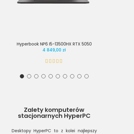
Hyperbook NP6 I5-13500HX RTX 5050
Hyperbook 
4 849,00 zł
Zalety komputerów
stacjonarnych HyperPC
Desktopy HyperPC to z kolei najlepszy