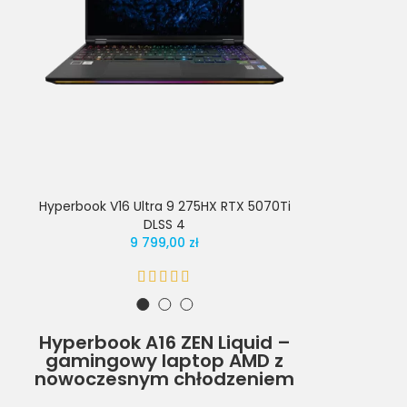
Hyperbook V16 Ultra 9 275HX RTX 5070Ti
Hyperbook V1
DLSS 4
9 799,00 zł
Hyperbook A16 ZEN Liquid –
gamingowy laptop AMD z
nowoczesnym chłodzeniem