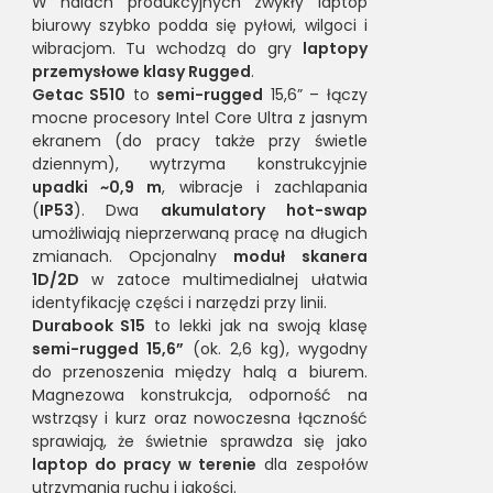
W halach produkcyjnych zwykły laptop
biurowy szybko podda się pyłowi, wilgoci i
wibracjom. Tu wchodzą do gry
laptopy
przemysłowe klasy Rugged
.
Getac S510
to
semi-rugged
15,6” – łączy
mocne procesory Intel Core Ultra z jasnym
ekranem (do pracy także przy świetle
dziennym), wytrzyma konstrukcyjnie
upadki ~0,9 m
, wibracje i zachlapania
(
IP53
). Dwa
akumulatory hot-swap
umożliwiają nieprzerwaną pracę na długich
zmianach. Opcjonalny
moduł skanera
1D/2D
w zatoce multimedialnej ułatwia
identyfikację części i narzędzi przy linii.
Durabook S15
to lekki jak na swoją klasę
semi-rugged 15,6”
(ok. 2,6 kg), wygodny
do przenoszenia między halą a biurem.
Magnezowa konstrukcja, odporność na
wstrząsy i kurz oraz nowoczesna łączność
sprawiają, że świetnie sprawdza się jako
laptop do pracy w terenie
dla zespołów
utrzymania ruchu i jakości.