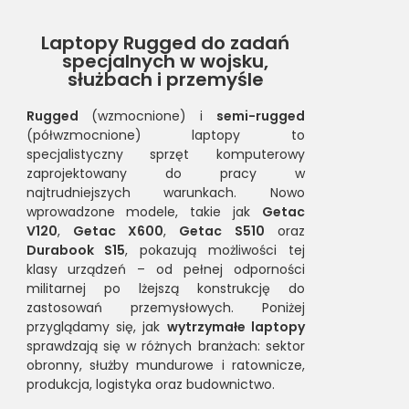
Laptopy Rugged do zadań
specjalnych w wojsku,
służbach i przemyśle
Rugged
(wzmocnione) i
semi-rugged
(półwzmocnione) laptopy to
specjalistyczny sprzęt komputerowy
zaprojektowany do pracy w
najtrudniejszych warunkach. Nowo
wprowadzone modele, takie jak
Getac
V120
,
Getac X600
,
Getac S510
oraz
Durabook S15
, pokazują możliwości tej
klasy urządzeń – od pełnej odporności
militarnej po lżejszą konstrukcję do
zastosowań przemysłowych. Poniżej
przyglądamy się, jak
wytrzymałe laptopy
sprawdzają się w różnych branżach: sektor
obronny, służby mundurowe i ratownicze,
produkcja, logistyka oraz budownictwo.