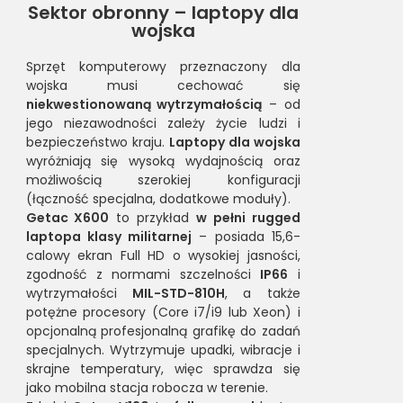
Sektor obronny – laptopy dla
wojska
Sprzęt komputerowy przeznaczony dla
wojska musi cechować się
niekwestionowaną wytrzymałością
– od
jego niezawodności zależy życie ludzi i
bezpieczeństwo kraju.
Laptopy dla wojska
wyróżniają się wysoką wydajnością oraz
możliwością szerokiej konfiguracji
(łączność specjalna, dodatkowe moduły).
Getac X600
to przykład
w pełni rugged
laptopa klasy militarnej
– posiada 15,6-
calowy ekran Full HD o wysokiej jasności,
zgodność z normami szczelności
IP66
i
wytrzymałości
MIL-STD-810H
, a także
potężne procesory (Core i7/i9 lub Xeon) i
opcjonalną profesjonalną grafikę do zadań
specjalnych. Wytrzymuje upadki, wibracje i
skrajne temperatury, więc sprawdza się
jako mobilna stacja robocza w terenie.