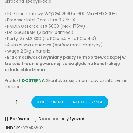
Skrócona specyfikacja
› 16" Ekran matowy WQXGA 2560 x 1600 Mini-LED 300Hz
› Procesor Intel Core Ultra 9 275HX
› NVIDIA GeForce RTX 5090 (Max. 175W)
› Do 128GB RAM (2 banki pamięci)
› Porty: 2x M.2 SSD (1 x PCIe 5.0 + 1 x PCIe 4.0)
› Aluminiowa obudowa (oprócz ramki matrycy)
› Waga 2,9kg z baterią
›
Brak
możliwości wymiany pasty termoprzewodzącej w
trakcie trwania gwarancji ze względu na konstrukcję
układu chłodzenia
Produkt
DOSTĘPNY
. Skontaktuj się z nami aby ustalić termin
realizacji.
KONFIGURUJ I DODAJ DO KOSZYKA
Porównaj
Dodaj do listy życzeń
INDEKS:
X6AR559Y