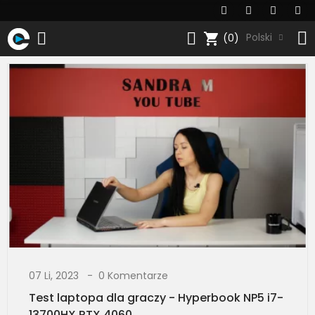
shopping_cart
Polski
(0)
07 Li, 2023
0 Komentarze
Test laptopa dla graczy - Hyperbook NP5 i7-
13700HX RTX 4060