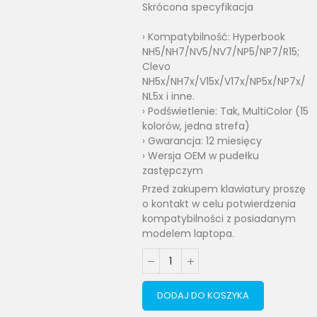
Skrócona specyfikacja
› Kompatybilność: Hyperbook
NH5/NH7/NV5/NV7/NP5/NP7/R15;
Clevo
NH5x/NH7x/V15x/V17x/NP5x/NP7x/
NL5x i inne.
› Podświetlenie: Tak, MultiColor (15
kolorów, jedna strefa)
› Gwarancja: 12 miesięcy
› Wersja OEM w pudełku
zastępczym
Przed zakupem klawiatury proszę
o kontakt w celu potwierdzenia
kompatybilności z posiadanym
modelem laptopa.
DODAJ DO KOSZYKA