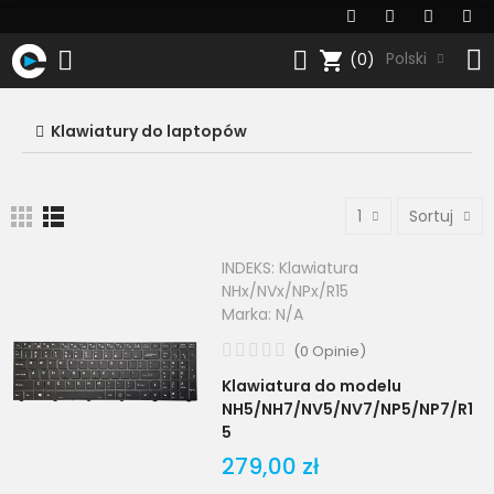
shopping_cart
Polski
(0)
Klawiatury do laptopów
1
Sortuj
INDEKS:
Klawiatura
NHx/NVx/NPx/R15
Marka:
N/A
(
0
Opinie
)
Klawiatura do modelu
NH5/NH7/NV5/NV7/NP5/NP7/R1
5
279,00 zł