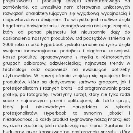
projektowaniu i produkcji sprzętu komputerowego na
zamówienie, co umożliwia nam oferowanie unikatowych
rozwiązań charakteryzujących się wyjątkową wydajnością i
niepowtarzalnym designem. To wszystko jest możliwe dzięki
bogatemu doświadczeniu i zaangażowaniu naszego zespołu,
który od ponad piętnastu lat nieustannie dąży do
doskonalenia naszych produktów. Od początków istnienia w
2006 roku, marka Hyperbook zyskała uznanie na rynku dzięki
swojemu innowacyjnemu podejściu i ciągłemu rozwojowi.
Nasze produkty, opracowywane z myślą o różnorodnych
grupach odbiorców, odzwierciedlają najnowsze trendy w
technologii oraz odpowiedź na ewoluujące potrzeby
użytkowników. W naszej ofercie znajdują się specjalne linie
produktów, które są dedykowane zarówno graczom, jak i
profesjonalistom z różnych branż – od programowania przez
grafikę, po fotografię. Tworzymy sprzęt, który nie tylko radzi
sobie z najnowszymi grami i aplikacjami, ale także sprzęt,
który jest niezawodnym narzędziem w rękach
profesjonalistów. Hyperbook to synonim jakości i
niezawodności, a każdy produkt sygnowany naszą marką jest
wyrazem zaufania, jakim obdarzają nas klienci. Zaufanie to
budujemy przez konsekwentne dostarczanie sprzętu, który