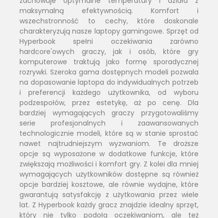
zachowuje optymalne temperatury i działa z
maksymalną efektywnością. Komfort i
wszechstronność to cechy, które doskonale
charakteryzują nasze laptopy gamingowe. Sprzęt od
Hyperbook spełni oczekiwania zarówno
hardcore'owych graczy, jak i osób, które gry
komputerowe traktują jako formę sporadycznej
rozrywki. Szeroka gama dostępnych modeli pozwala
na dopasowanie laptopa do indywidualnych potrzeb
i preferencji każdego użytkownika, od wyboru
podzespołów, przez estetykę, aż po cenę. Dla
bardziej wymagających graczy przygotowaliśmy
serie profesjonalnych i zaawansowanych
technologicznie modeli, które są w stanie sprostać
nawet najtrudniejszym wyzwaniom. Te droższe
opcje są wyposażone w dodatkowe funkcje, które
zwiększają możliwości i komfort gry. Z kolei dla mniej
wymagających użytkowników dostępne są również
opcje bardziej kosztowe, ale równie wydajne, które
gwarantują satysfakcję z użytkowania przez wiele
lat. Z Hyperbook każdy gracz znajdzie idealny sprzęt,
który nie tylko podoła oczekiwaniom, ale też