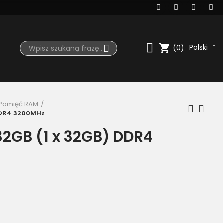
shopping_cart
Polski
(0)
Pamięć RAM
DDR4 3200MHz
2GB (1 x 32GB) DDR4