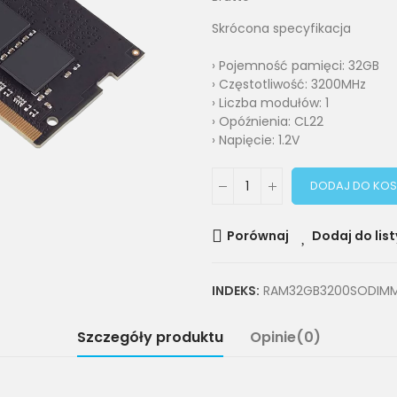
Skrócona specyfikacja
› Pojemność pamięci: 32GB
› Częstotliwość: 3200MHz
› Liczba modułów: 1
› Opóźnienia: CL22
› Napięcie: 1.2V
DODAJ DO KOS
Porównaj
Dodaj do list
INDEKS:
RAM32GB3200SODIM
Szczegóły produktu
Opinie(0)