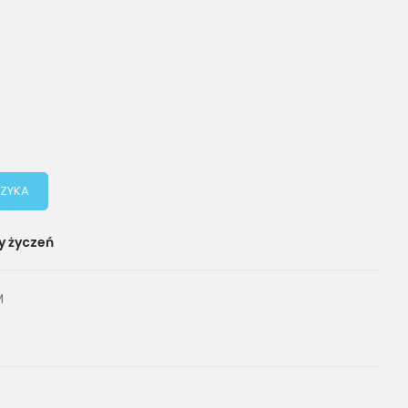
ZYKA
y życzeń
M