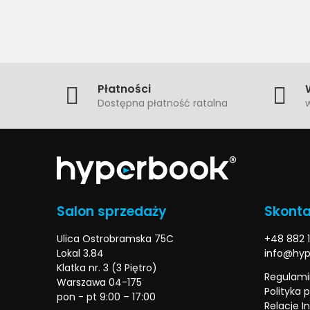
Płatności
Dostępna płatność ratalna
w
Salon sprzedaży
Skonta
Ulica Ostrobramska 75C
+48 882 1
Lokal 3.84
info@hyp
Klatka nr. 3 (3 Piętro)
Regulami
Warszawa 04-175
Polityka 
pon - pt 9:00 – 17:00
Relacje I