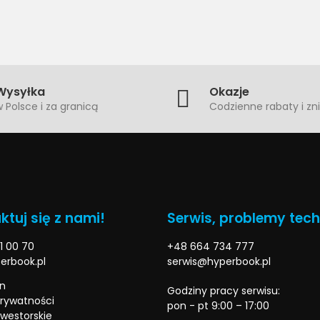
Wysyłka
Okazje
 Polsce i za granicą
Codzienne rabaty i zni
ktuj się z nami!
Serwis, problemy tec
1 00 70
+48 664 734 777
erbook.pl
serwis@hyperbook.pl
n
Godziny pracy serwisu:
prywatności
pon - pt 9:00 – 17:00
nwestorskie