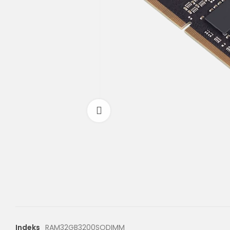
Powiększ
Indeks
RAM32GB3200SODIMM