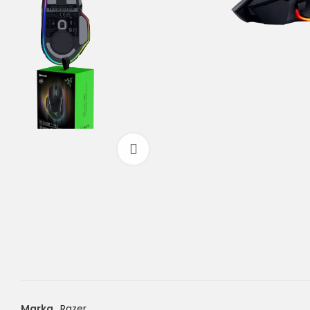
Powiększ
Marka
Razer