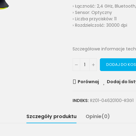
› Łączność:
2,4 GHz,
Bluetooth
› Sensor: Optyczny
› Liczba przycisków: 11
› Rozdzielczość: 30000 dpi
Szczegółowe informacje tech
DODAJ DO KOS
Porównaj
Dodaj do list
INDEKS:
RZ01-04620100-R3G1
Szczegóły produktu
Opinie(0)