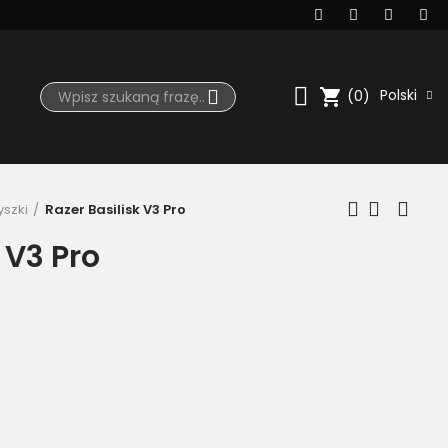
shopping_cart
Polski
(0)
szki
Razer Basilisk V3 Pro
 V3 Pro