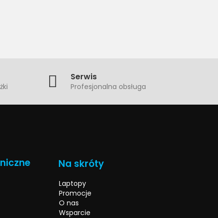
Serwis
żki
Profesjonalna obsługa
hniczne
Na skróty
Laptopy
Promocje
O nas
Wsparcie