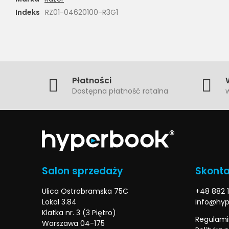
Indeks
RZ01-04620100-R3G1
Płatności
Dostępna płatność ratalna
w
Salon sprzedaży
Skonta
Ulica Ostrobramska 75C
+48 882 1
Lokal 3.84
info@hyp
Klatka nr. 3 (3 Piętro)
Regulami
Warszawa 04-175