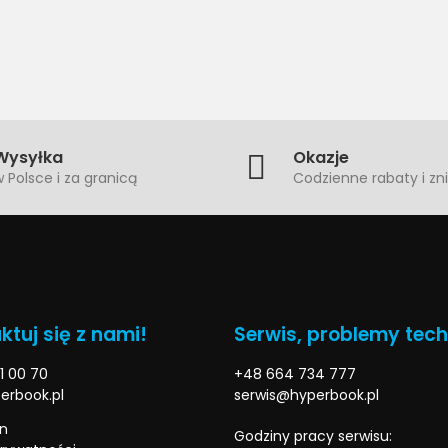
Wysyłka
Okazje
 Polsce i za granicą
Codzienne rabaty i zni
ktuj się z nami!
Serwis, problemy tec
1 00 70
+48 664 734 777
erbook.pl
serwis@hyperbook.pl
n
Godziny pracy serwisu: