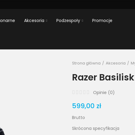
jonarne
Akcesoria
Podzespoły
Promocje
Strona główna
Akcesoria
My
Razer Basilisk
Opinie (
0
)
599,00 zł
Brutto
Skrócona specyfikacja