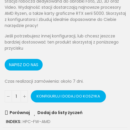
Stacja robocza dedykowana do obróbki Foto, 2D, 3D oraz
Video. Wydajność stacji dostarczają najnowsze procesory
AMD Ryzen, a także karty graficzne RTX serii 5000. Skorzystaj
z konfiguratora i zbuduj idealnie dopasowane do Ciebie
narzędzie pracy!
Jeśli potrzebujesz innej konfiguracji, lub chcesz jeszcze
bardziej dostosować ten produkt skorzystaj z poniższego
przycisku
NAPISZ DO NAS
Czas realizacji zamówienia: około 7 dni.
KONFIGURUJ I DODAJ DO KOSZYKA
Porównaj
Dodaj do listy życzeń
INDEKS:
HPC-FW-AMD