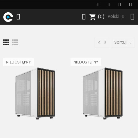
shopping_cart
Polski
(0)
4
Sortuj
NIEDOSTĘPNY
NIEDOSTĘPNY