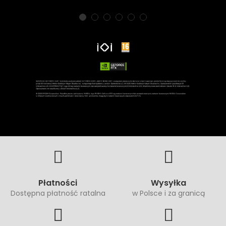
Płatności
Wysyłka
Dostępna płatność ratalna
w Polsce i za granicą