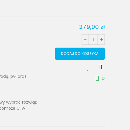
279,00 zł
DODAJ DO KOSZYKA
odę, pył oraz
D
towy wybrać rozwiąż
 pomoże Ci w