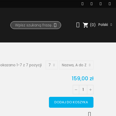
shopping_cart
Polski
(0)
okazano 1-7 z 7 pozycji
7
Nazwa, A do Z
159,00 zł
DODAJ DO KOSZYKA