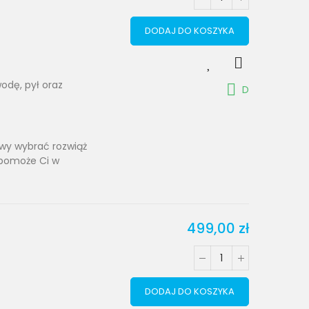
DODAJ DO KOSZYKA
odę, pył oraz
D
towy wybrać rozwiąż
 pomoże Ci w
499,00 zł
DODAJ DO KOSZYKA