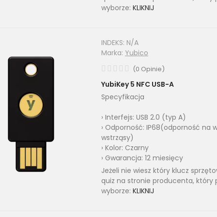
wyborze:
KLIKNIJ
INDEKS:
N/A
Marka:
Yubico
(
0
Opinie
)
YubiKey 5 NFC USB-A
Specyfikacja
› Interfejs: USB 2.0 (typ A)
› Odporność: IP68(odporność na w
wstrząsy)
› Kolor: Czarny
› Gwarancja: 12 miesięcy
Jeżeli nie wiesz który klucz sprzę
quiz na stronie producenta, który
wyborze:
KLIKNIJ