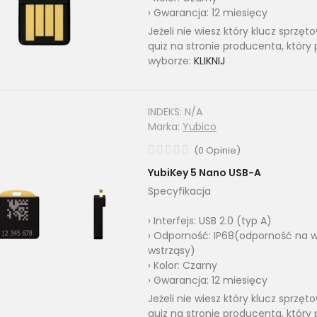
› Gwarancja: 12 miesięcy
Jeżeli nie wiesz który klucz sprzę
quiz na stronie producenta, który
wyborze:
KLIKNIJ
INDEKS:
N/A
Marka:
Yubico
(
0
Opinie
)
YubiKey 5 Nano USB-A
Specyfikacja
› Interfejs: USB 2.0 (typ A)
› Odporność: IP68(odporność na w
wstrząsy)
› Kolor: Czarny
› Gwarancja: 12 miesięcy
Jeżeli nie wiesz który klucz sprzę
quiz na stronie producenta, który