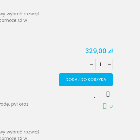
towy wybrać rozwiąż
 pomoże Ci w
329,00 zł
DODAJ DO KOSZYKA
odę, pył oraz
D
towy wybrać rozwiąż
 pomoże Ci w