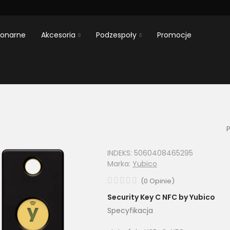
jonarne
Akcesoria
Podzespoły
Promocje
P
INDEKS:
5060408465295
Marka:
Yubico
(
0
Opinie
)
Security Key C NFC by Yubico
Specyfikacja