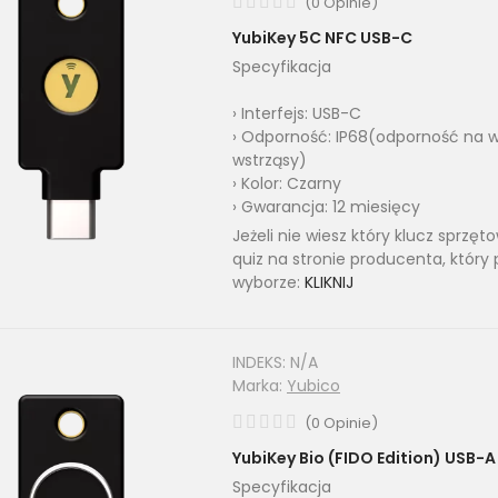
(
0
Opinie
)
YubiKey 5C NFC USB-C
Specyfikacja
› Interfejs: USB-C
› Odporność: IP68(odporność na w
wstrząsy)
› Kolor: Czarny
› Gwarancja: 12 miesięcy
Jeżeli nie wiesz który klucz sprzę
quiz na stronie producenta, który
wyborze:
KLIKNIJ
INDEKS:
N/A
Marka:
Yubico
(
0
Opinie
)
YubiKey Bio (FIDO Edition) USB-A
Specyfikacja