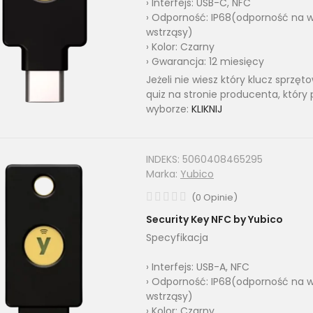
› Interfejs: USB-C, NFC
› Odporność: IP68(odporność na w
wstrząsy)
› Kolor: Czarny
› Gwarancja: 12 miesięcy
Jeżeli nie wiesz który klucz sprzę
quiz na stronie producenta, który
wyborze:
KLIKNIJ
INDEKS:
5060408465295
Marka:
Yubico
(
0
Opinie
)
Security Key NFC by Yubico
Specyfikacja
› Interfejs: USB-A, NFC
› Odporność: IP68(odporność na w
wstrząsy)
› Kolor: Czarny