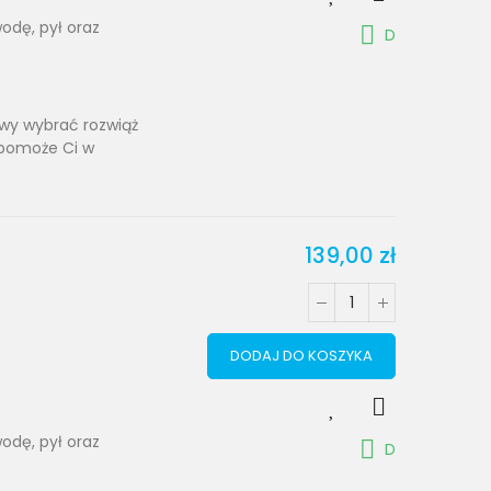
odę, pył oraz
D
towy wybrać rozwiąż
 pomoże Ci w
139,00 zł
DODAJ DO KOSZYKA
odę, pył oraz
D