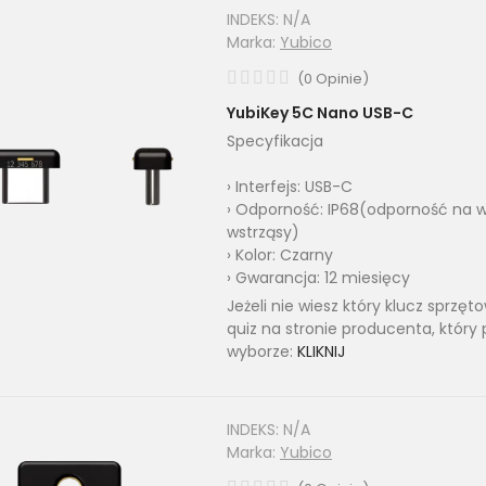
INDEKS:
N/A
Marka:
Yubico
(
0
Opinie
)
YubiKey 5C Nano USB-C
Specyfikacja
› Interfejs: USB-C
› Odporność: IP68(odporność na w
wstrząsy)
› Kolor: Czarny
› Gwarancja: 12 miesięcy
Jeżeli nie wiesz który klucz sprzę
quiz na stronie producenta, który
wyborze:
KLIKNIJ
INDEKS:
N/A
Marka:
Yubico