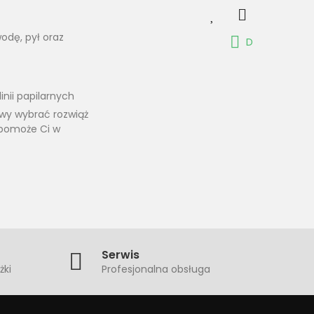
odę, pył oraz
D
nii papilarnych
towy wybrać rozwiąż
 pomoże Ci w
Serwis
żki
Profesjonalna obsługa