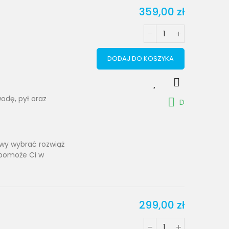
359,00 zł
DODAJ DO KOSZYKA
odę, pył oraz
D
towy wybrać rozwiąż
 pomoże Ci w
299,00 zł