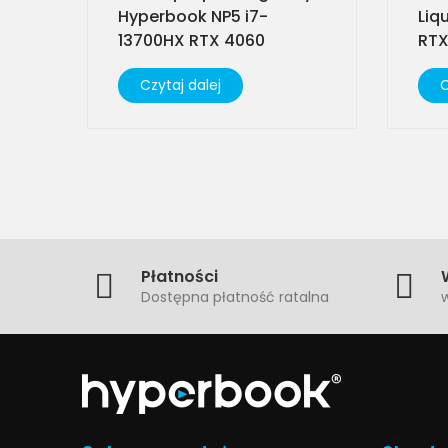
Hyperbook NP5 i7-
Liq
13700HX RTX 4060
RTX
Czytaj dalej
C
Płatności
Dostępna płatność ratalna
w