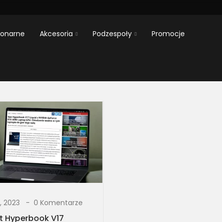
jonarne
Akcesoria
Podzespoły
Promocje
i, 2023
0 Komentarze
t Hyperbook V17