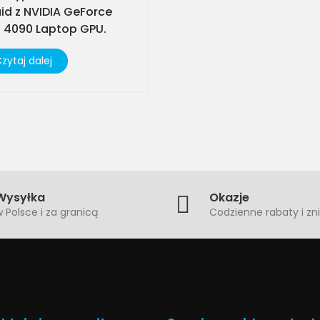
uid z NVIDIA GeForce
 4090 Laptop GPU.
zytaj dalej
Wysyłka
Okazje
 Polsce i za granicą
Codzienne rabaty i zni