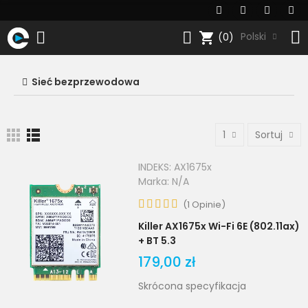
shopping_cart
Polski
(0)
Sieć bezprzewodowa
1
Sortuj
INDEKS:
AX1675x
Marka:
N/A
(
1
Opinie
)
Killer AX1675x Wi-Fi 6E (802.11ax)
+ BT 5.3
179,00 zł
Skrócona specyfikacja