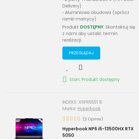
Delivery)
› Aluminiowa obudowa (oprócz
ramki matrycy)
Produkt
DOSTĘPNY
. Skontaktuj się
z nami aby ustalić termin
realizacji.
PRZEGLĄDAJ
Stan: Produkt dostępny
INDEKS:
X6PR5551 i5
Marka:
Hyperbook
(
2
Opinie
)
Hyperbook NP6 i5-13500HX RTX
5050