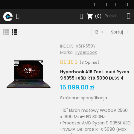
shopping_cart
Polski
(0)
12
Sortuj
INDEKS:
X6FR559Y
Marka:
Hyperbook
(
3
Opinie
)
Hyperbook A16 Zen Liquid Ryzen
9 9955HX3D RTX 5090 DLSS 4
15 899,00 zł
Skrócona specyfikacja
› 16" Ekran matowy WQXGA 2560
x 1600 Mini-LED 300Hz
› Procesor AMD Ryzen 9 9955HX3D
› NVIDIA GeForce RTX 5090 (Max.