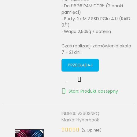
› Do 96GB RAM DDR5 (2 banki
pamięci)
› Porty: 2x M.2 SSD PCIe 4.0 (RAID
0/1)
› Waga 2,50kg z baterią
Czas realizacji zamówienia około
7 - 21 dni.
PRZEGLĄDAJ
Stan: Produkt dostępny
INDEKS:
V360SNRQ
Marka:
Hyperbook
(
2
Opinie
)