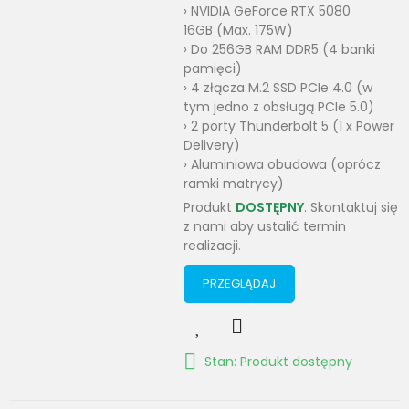
› NVIDIA GeForce RTX 5080
16GB (Max. 175W)
› Do 256GB RAM DDR5 (4 banki
pamięci)
› 4 złącza M.2 SSD PCIe 4.0 (w
tym jedno z obsługą PCIe 5.0)
› 2 porty Thunderbolt 5 (1 x Power
Delivery)
› Aluminiowa obudowa (oprócz
ramki matrycy)
Produkt
DOSTĘPNY
. Skontaktuj się
z nami aby ustalić termin
realizacji.
PRZEGLĄDAJ
Stan: Produkt dostępny