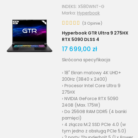
INDEKS:
X580WNT-G
Marka:
Hyperbook
(
3
Opinie
)
Hyperbook GTR Ultra 9 275HX
RTX 5090 DLSS 4
17 699,00 zł
Skrócona specyfikacja
› 18" Ekran matowy 4K UHD+
200Hz (3840 x 2400)
› Procesor Intel Core Ultra 9
275HX
› NVIDIA GeForce RTX 5090
24GB (Max. 175W)
› Do 256GB RAM DDR5 (4 banki
pamięci)
› 4 złącza M.2 SSD PCIe 4.0 (w
tym jedno z obsługą PCIe 5.0)
› 2 porty Thunderbolt 5 (1 x Power