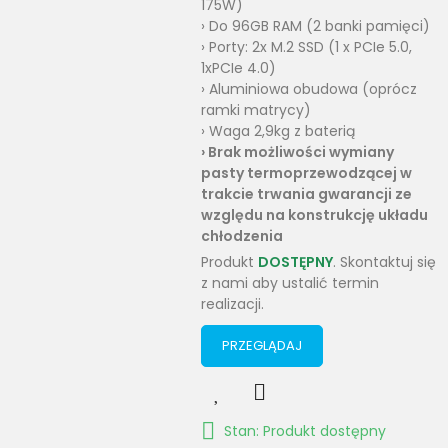
175W)
› Do 96GB RAM (2 banki pamięci)
› Porty: 2x M.2 SSD (1 x PCIe 5.0,
1xPCIe 4.0)
› Aluminiowa obudowa (oprócz
ramki matrycy)
› Waga 2,9kg z baterią
›
Brak
możliwości wymiany
pasty termoprzewodzącej w
trakcie trwania gwarancji ze
względu na konstrukcję układu
chłodzenia
Produkt
DOSTĘPNY
. Skontaktuj się
z nami aby ustalić termin
realizacji.
PRZEGLĄDAJ
Stan: Produkt dostępny