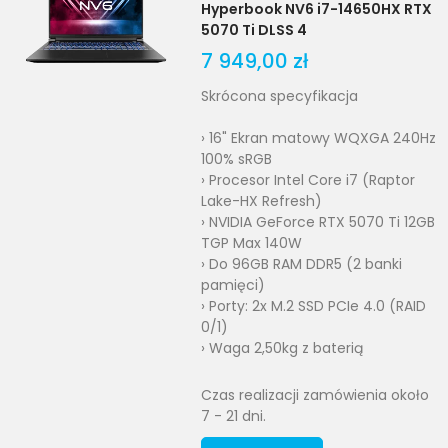
Hyperbook NV6 i7-14650HX RTX
5070 Ti DLSS 4
7 949,00 zł
Skrócona specyfikacja
› 16" Ekran matowy WQXGA 240Hz
100% sRGB
› Procesor Intel Core i7 (Raptor
Lake-HX Refresh)
› NVIDIA GeForce RTX 5070 Ti 12GB
TGP Max 140W
› Do 96GB RAM DDR5 (2 banki
pamięci)
› Porty: 2x M.2 SSD PCIe 4.0 (RAID
0/1)
› Waga 2,50kg z baterią
Czas realizacji zamówienia około
7 - 21 dni.