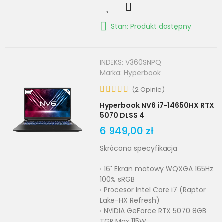
Stan: Produkt dostępny
INDEKS:
V360SNPQ
Marka:
Hyperbook
(
2
Opinie
)
Hyperbook NV6 i7-14650HX RTX
5070 DLSS 4
6 949,00 zł
Skrócona specyfikacja
› 16" Ekran matowy WQXGA 165Hz
100% sRGB
› Procesor Intel Core i7 (Raptor
Lake-HX Refresh)
› NVIDIA GeForce RTX 5070 8GB
TGP Max 115W