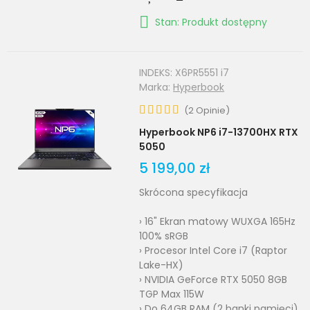
Stan: Produkt dostępny
INDEKS:
X6PR5551 i7
Marka:
Hyperbook
(
2
Opinie
)
Hyperbook NP6 i7-13700HX RTX
5050
5 199,00 zł
Skrócona specyfikacja
› 16" Ekran matowy WUXGA 165Hz
100% sRGB
› Procesor Intel Core i7 (Raptor
Lake-HX)
› NVIDIA GeForce RTX 5050 8GB
TGP Max 115W
› Do 64GB RAM (2 banki pamięci)