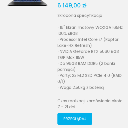
6 149,00 zł
Skrócona specyfikacja
› 16" Ekran matowy WQXGA 165Hz
100% sRGB
› Procesor Intel Core i7 (Raptor
Lake-HX Refresh)
› NVIDIA GeForce RTX 5060 8GB
TGP Max 115W
› Do 96GB RAM DDR5 (2 banki
pamięci)
› Porty: 2x M.2 SSD PCIe 4.0 (RAID
0/1)
› Waga 2,50kg z baterią
Czas realizacji zamówienia około
7 - 21 dni.
PRZEGLĄDAJ