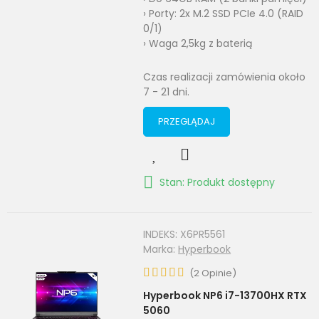
› Porty: 2x M.2 SSD PCIe 4.0 (RAID
0/1)
› Waga 2,5kg z baterią
Czas realizacji zamówienia około
7 - 21 dni.
PRZEGLĄDAJ
Stan: Produkt dostępny
INDEKS:
X6PR5561
Marka:
Hyperbook
(
2
Opinie
)
Hyperbook NP6 i7-13700HX RTX
5060