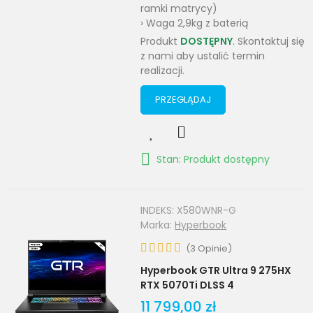
ramki matrycy)
› Waga 2,9kg z baterią
Produkt
DOSTĘPNY
. Skontaktuj się
z nami aby ustalić termin
realizacji.
PRZEGLĄDAJ
Stan: Produkt dostępny
INDEKS:
X580WNR-G
Marka:
Hyperbook
(
3
Opinie
)
Hyperbook GTR Ultra 9 275HX
RTX 5070Ti DLSS 4
11 799,00 zł