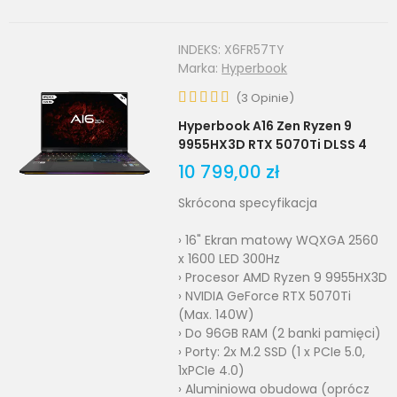
INDEKS:
X6FR57TY
Marka:
Hyperbook
(
3
Opinie
)
Hyperbook A16 Zen Ryzen 9
9955HX3D RTX 5070Ti DLSS 4
10 799,00 zł
Skrócona specyfikacja
› 16" Ekran matowy WQXGA 2560
x 1600 LED 300Hz
› Procesor AMD Ryzen 9 9955HX3D
› NVIDIA GeForce RTX 5070Ti
(Max. 140W)
› Do 96GB RAM (2 banki pamięci)
› Porty: 2x M.2 SSD (1 x PCIe 5.0,
1xPCIe 4.0)
› Aluminiowa obudowa (oprócz