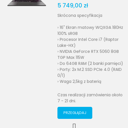
5 749,00 zł
Skrócona specyfikacja
› 16" Ekran matowy WQXGA 180Hz
100% sRGB
› Procesor Intel Core i7 (Raptor
Lake-HX)
› NVIDIA GeForce RTX 5060 8GB
TGP Max 115W
› Do 64GB RAM (2 banki pamięci)
› Porty: 2x M.2 SSD PCIe 4.0 (RAID
0/1)
› Waga 2,5kg z baterią
Czas realizacji zamówienia około
7 - 21 dni.
PRZEGLĄDAJ