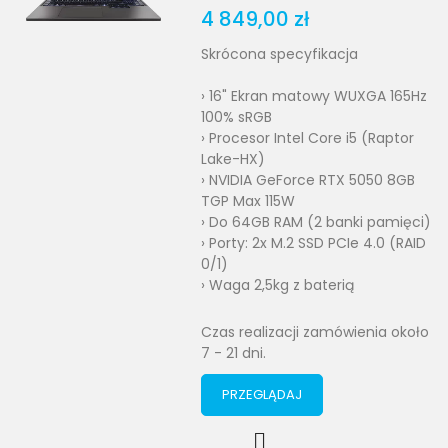
4 849,00 zł
Skrócona specyfikacja
› 16" Ekran matowy WUXGA 165Hz
100% sRGB
› Procesor Intel Core i5 (Raptor
Lake-HX)
› NVIDIA GeForce RTX 5050 8GB
TGP Max 115W
› Do 64GB RAM (2 banki pamięci)
› Porty: 2x M.2 SSD PCIe 4.0 (RAID
0/1)
› Waga 2,5kg z baterią
Czas realizacji zamówienia około
7 - 21 dni.
PRZEGLĄDAJ