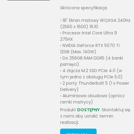
Skrócona specyfikacja
› 18" Ekran matowy WQXGA 240Hz
(2560 x 1600) 16:10
› Procesor Intel Core Ultra 9
275HX
› NVIDIA GeForce RTX 5070 Ti
12GB (Max. 140W)
› Do 256GB RAM DDR5 (4 banki
pamięci)
› 4 złącza M.2 SSD PCIe 4.0 (w
tym jedno z obsługą PCIe 5.0)
› 2 porty Thunderbolt 5 (1 x Power
Delivery)
› Aluminiowa obudowa (oprócz
ramki matrycy)
Produkt
DOSTĘPNY
. Skontaktuj się
z nami aby ustalić termin
realizacji.