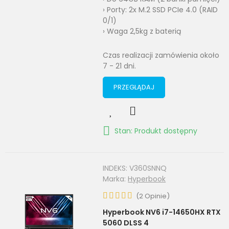
› Porty: 2x M.2 SSD PCIe 4.0 (RAID
0/1)
› Waga 2,5kg z baterią
Czas realizacji zamówienia około
7 - 21 dni.
PRZEGLĄDAJ
Stan: Produkt dostępny
INDEKS:
V360SNNQ
Marka:
Hyperbook
(
2
Opinie
)
Hyperbook NV6 i7-14650HX RTX
5060 DLSS 4