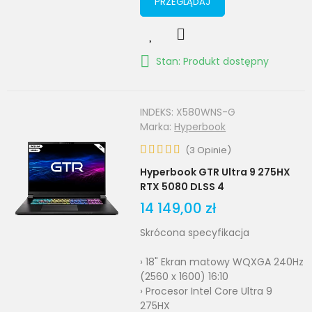
PRZEGLĄDAJ
Stan: Produkt dostępny
INDEKS:
X580WNS-G
Marka:
Hyperbook
(
3
Opinie
)
Hyperbook GTR Ultra 9 275HX
RTX 5080 DLSS 4
14 149,00 zł
Skrócona specyfikacja
› 18" Ekran matowy WQXGA 240Hz
(2560 x 1600) 16:10
› Procesor Intel Core Ultra 9
275HX