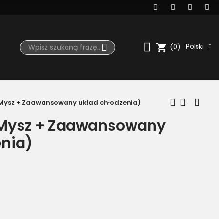
shopping_cart
Polski
(0)
 Mysz + Zaawansowany układ chłodzenia)
 Mysz + Zaawansowany
enia)