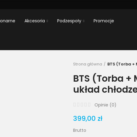
jonarne
Akcesoria
Podzespoły
Promocje
Strona główna
BTS (Torba +
BTS (Torba +
układ chłodz
Opinie (
0
)
399,00 zł
Brutto