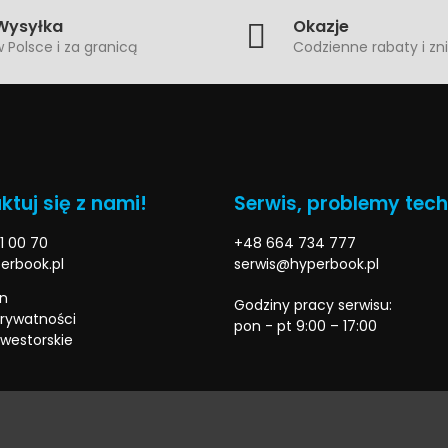
Wysyłka
Okazje
 Polsce i za granicą
Codzienne rabaty i zni
ktuj się z nami!
Serwis, problemy tec
1 00 70
+48 664 734 777
erbook.pl
serwis@hyperbook.pl
n
Godziny pracy serwisu:
prywatności
pon - pt 9:00 – 17:00
nwestorskie