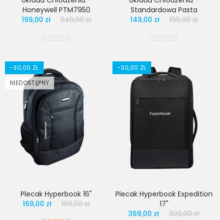
Układu Chłodzenia -
Układu Chłodzenia -
Honeywell PTM7950
Standardowa Pasta
199,00 zł
249,00 zł
149,00 zł
199,00 zł
-30,00 ZŁ
-30,00 ZŁ
NIEDOSTĘPNY
Plecak Hyperbook 16"
Plecak Hyperbook Expedition
169,00 zł
199,00 zł
17"
369,00 zł
399,00 zł