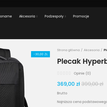
jonarne
Akcesoria
Podzespoły
Promocje
Strona główna
Akcesoria
P
-30,00 ZŁ
Plecak Hyperb
Opinie (
0
)
369,00 zł
399,00 zł
Brutto
Najniższa cena podstawowego 