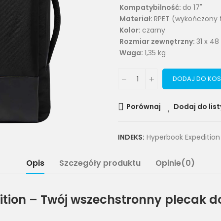
Kompatybilność:
do 17"
Materiał:
RPET (wykończony 
Kolor:
czarny
Rozmiar zewnętrzny:
31 x 48
Waga:
1,35 kg
DODAJ DO KOS
Porównaj
Dodaj do list
INDEKS:
Hyperbook Expedition
Opis
Szczegóły produktu
Opinie(0)
tion – Twój wszechstronny plecak do