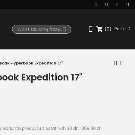
shopping_cart
Polski
(0)
lecak Hyperbook Expedition 17"
ook Expedition 17"
wariantu produktu z ostatnich 30 dni:
369,00 zł