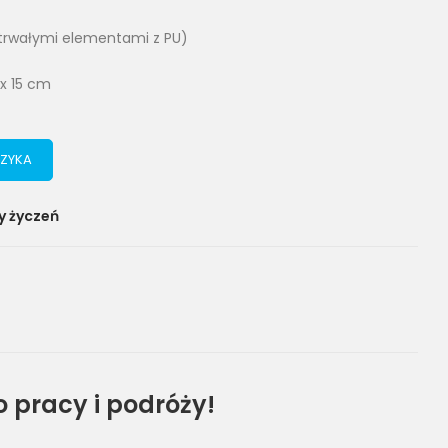
trwałymi elementami z PU)
 x 15 cm
ZYKA
y życzeń
 pracy i podróży!