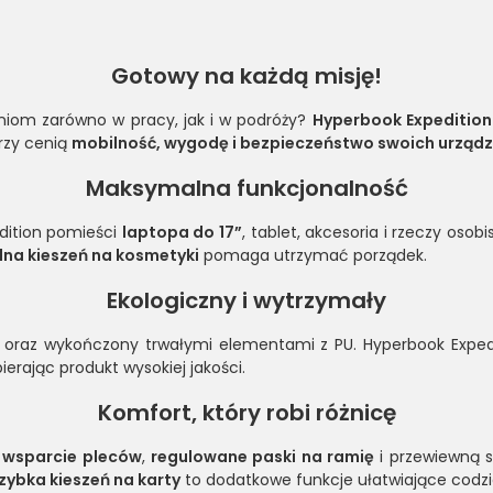
Gotowy na każdą misję!
niom zarówno w pracy, jak i w podróży?
Hyperbook Expedition
órzy cenią
mobilność, wygodę i bezpieczeństwo swoich urząd
Maksymalna funkcjonalność
dition pomieści
laptopa do 17”
, tablet, akcesoria i rzeczy osobi
lna kieszeń na kosmetyki
pomaga utrzymać porządek.
Ekologiczny i wytrzymały
oraz wykończony trwałymi elementami z PU. Hyperbook Expedi
ierając produkt wysokiej jakości.
Komfort, który robi różnicę
 wsparcie pleców
,
regulowane paski na ramię
i przewiewną s
szybka kieszeń na karty
to dodatkowe funkcje ułatwiające codz