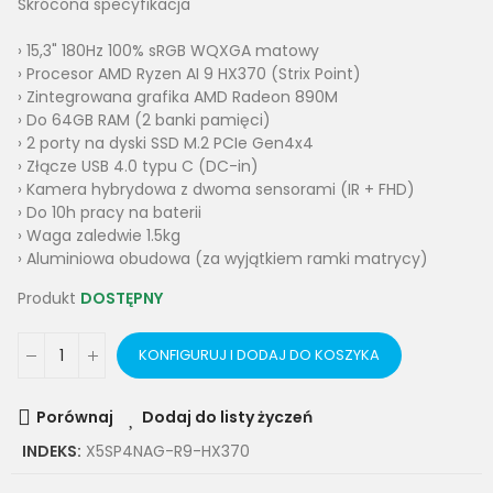
Skrócona specyfikacja
› 15,3" 180Hz 100% sRGB WQXGA matowy
› Procesor AMD Ryzen AI 9 HX370 (Strix Point)
› Zintegrowana grafika AMD Radeon 890M
› Do 64GB RAM (2 banki pamięci)
› 2 porty na dyski SSD M.2 PCIe Gen4x4
› Złącze USB 4.0 typu C (DC-in)
› Kamera hybrydowa z dwoma sensorami (IR + FHD)
› Do 10h pracy na baterii
› Waga zaledwie 1.5kg
› Aluminiowa obudowa (za wyjątkiem ramki matrycy)
Produkt
DOSTĘPNY
KONFIGURUJ I DODAJ DO KOSZYKA
Porównaj
Dodaj do listy życzeń
INDEKS:
X5SP4NAG-R9-HX370