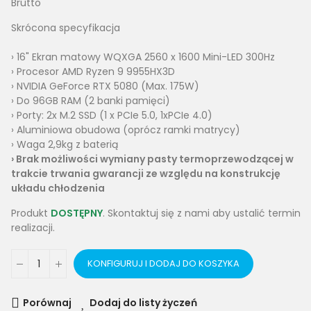
Brutto
Skrócona specyfikacja
› 16" Ekran matowy WQXGA 2560 x 1600 Mini-LED 300Hz
› Procesor AMD Ryzen 9 9955HX3D
› NVIDIA GeForce RTX 5080 (Max. 175W)
› Do 96GB RAM (2 banki pamięci)
› Porty: 2x M.2 SSD (1 x PCIe 5.0, 1xPCIe 4.0)
› Aluminiowa obudowa (oprócz ramki matrycy)
› Waga 2,9kg z baterią
›
Brak
możliwości wymiany pasty termoprzewodzącej w
trakcie trwania gwarancji ze względu na konstrukcję
układu chłodzenia
Produkt
DOSTĘPNY
. Skontaktuj się z nami aby ustalić termin
realizacji.
KONFIGURUJ I DODAJ DO KOSZYKA
Porównaj
Dodaj do listy życzeń