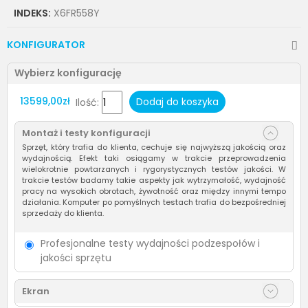
INDEKS:
X6FR558Y
KONFIGURATOR
Wybierz konfigurację
13599,00zł
Dodaj do koszyka
Ilość:
Montaż i testy konfiguracji
Sprzęt, który trafia do klienta, cechuje się najwyższą jakością oraz
wydajnością. Efekt taki osiągamy w trakcie przeprowadzenia
wielokrotnie powtarzanych i rygorystycznych testów jakości. W
trakcie testów badamy takie aspekty jak wytrzymałość, wydajność
pracy na wysokich obrotach, żywotność oraz między innymi tempo
działania. Komputer po pomyślnych testach trafia do bezpośredniej
sprzedaży do klienta.
Profesjonalne testy wydajności podzespołów i
jakości sprzętu
Ekran