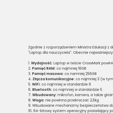
Zgodnie z rozporządzeniem Ministra Edukacji z
"Laptop dla nauczyciela". Obecnie najważniejszy
Wydajność:
Laptop w teście CrossMark powini
Pamięć RAM:
co najmniej 16GB
Pamięć masowa:
co namniej 256GB
Złącza komunikacyjne:
co najmniej 3 (w tym 
WiFi:
co najmniej w standardzie 6
Bluetooth:
co najmniej w standardzie 5
Wbudowany:
mikrofon, kamera, a także głośn
Waga:
nie powinna przekraczać 2,5kg
Wbudowane mechanizmy bezpieczeństwa do
64-bitowy system operacyjny posiadający po