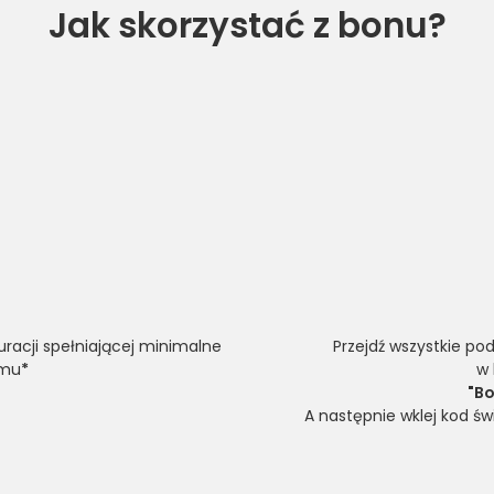
Jak skorzystać z bonu?
racji spełniającej minimalne
Przejdź wszystkie po
amu
*
w 
"Bo
A następnie wklej kod ś