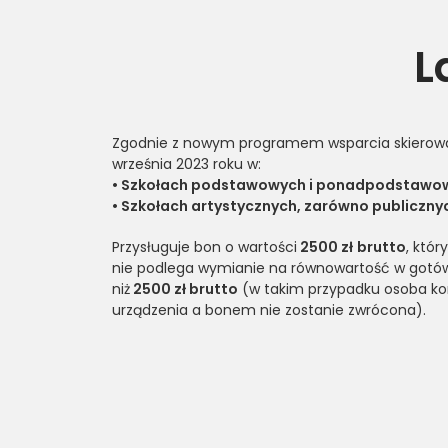
L
Zgodnie z nowym programem wsparcia skierowan
września 2023 roku w:
• Szkołach podstawowych i ponadpodstawowyc
• Szkołach artystycznych, zarówno publicznych
Przysługuje bon o wartości
2500 zł
brutto
, któ
nie podlega wymianie na równowartość w gotó
niż
2500 zł brutto
(w takim przypadku osoba kor
urządzenia a bonem nie zostanie zwrócona).