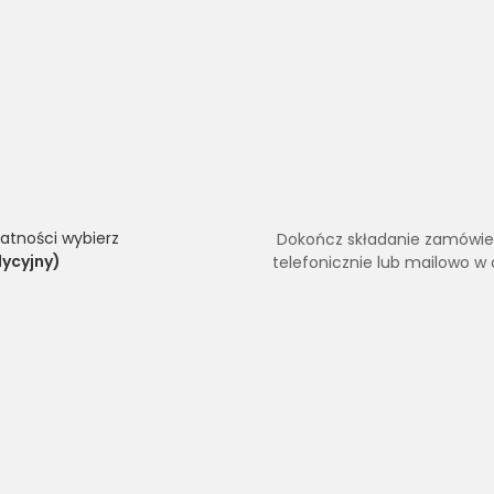
atności wybierz
Dokończ składanie zamówieni
ycyjny)
telefonicznie lub mailowo w 
brać odpowiedniej konfiguracji - chętnie pomożemy!
la nauczyciela" lecz nie wiesz jak wybrać odpowiednią konfigura
ję zgodną z założeniami programu.
wo pod adresem
info@hyperbook.pl
lub korzystając z
formularza