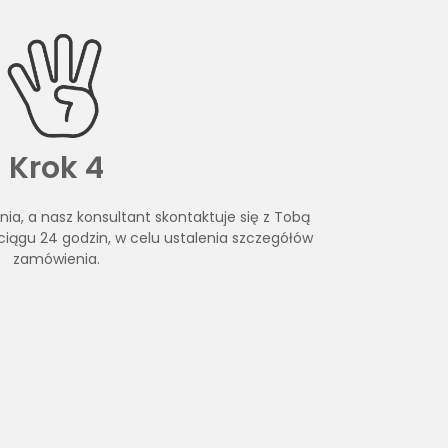
Krok 4
a, a nasz konsultant skontaktuje się z Tobą
ciągu 24 godzin, w celu ustalenia szczegółów
zamówienia.
cję? Żaden problem! Nasz dział sprzedaży z
 kontaktowego
na naszej stronie.