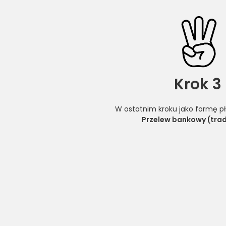
Krok 3
W ostatnim kroku jako formę pł
Przelew bankowy (trad
* Jeżeli nie jesteś w stanie samodzielnie wy
Chcesz kupić laptop w ramach programu "Laptop d
chęcią pomoże Ci wybrać odpowiednią konfigurac
Aby uzyskać pomoc skontaktuj się z nami mailo