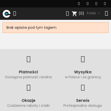
shopping_cart
Polski
(0)
Brak wpisów pod tym tagiem
Płatności
Wysyłka
Dostępna płatność ratalna
w Polsce i za granicą
Okazje
Serwis
Codzienne rabaty i zniżki
Profesjonalna obsługa