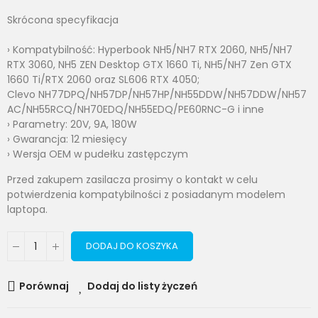
Skrócona specyfikacja
› Kompatybilność: Hyperbook NH5/NH7 RTX 2060, NH5/NH7
RTX 3060, NH5 ZEN Desktop GTX 1660 Ti, NH5/NH7 Zen GTX
1660 Ti/RTX 2060 oraz SL606 RTX 4050;
Clevo NH77DPQ/NH57DP/NH57HP/NH55DDW/NH57DDW/NH57
AC/NH55RCQ/NH70EDQ/NH55EDQ/PE60RNC-G i inne
› Parametry: 20V, 9A, 180W
› Gwarancja: 12 miesięcy
› Wersja OEM w pudełku zastępczym
Przed zakupem zasilacza prosimy o kontakt w celu
potwierdzenia kompatybilności z posiadanym modelem
laptopa.
DODAJ DO KOSZYKA
Porównaj
Dodaj do listy życzeń