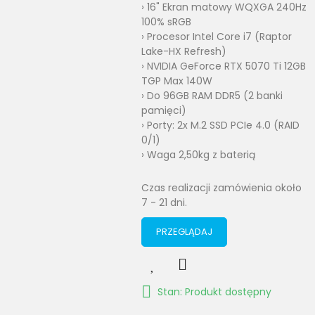
› 16" Ekran matowy WQXGA 240Hz
100% sRGB
› Procesor Intel Core i7 (Raptor
Lake-HX Refresh)
› NVIDIA GeForce RTX 5070 Ti 12GB
TGP Max 140W
› Do 96GB RAM DDR5 (2 banki
pamięci)
› Porty: 2x M.2 SSD PCIe 4.0 (RAID
0/1)
› Waga 2,50kg z baterią
Czas realizacji zamówienia około
7 - 21 dni.
PRZEGLĄDAJ
Stan: Produkt dostępny