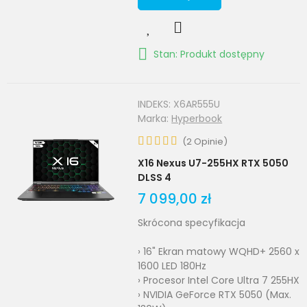
Stan: Produkt dostępny
INDEKS:
X6AR555U
Marka:
Hyperbook
(
2
Opinie
)
X16 Nexus U7-255HX RTX 5050
DLSS 4
7 099,00 zł
Skrócona specyfikacja
› 16" Ekran matowy WQHD+ 2560 x
1600 LED 180Hz
› Procesor Intel Core Ultra 7 255HX
› NVIDIA GeForce RTX 5050 (Max.