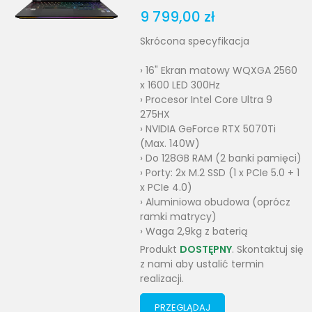
9 799,00 zł
Skrócona specyfikacja
› 16" Ekran matowy WQXGA 2560
x 1600 LED 300Hz
› Procesor Intel Core Ultra 9
275HX
› NVIDIA GeForce RTX 5070Ti
(Max. 140W)
› Do 128GB RAM (2 banki pamięci)
› Porty: 2x M.2 SSD (1 x PCIe 5.0 + 1
x PCIe 4.0)
› Aluminiowa obudowa (oprócz
ramki matrycy)
› Waga 2,9kg z baterią
Produkt
DOSTĘPNY
. Skontaktuj się
z nami aby ustalić termin
realizacji.
PRZEGLĄDAJ