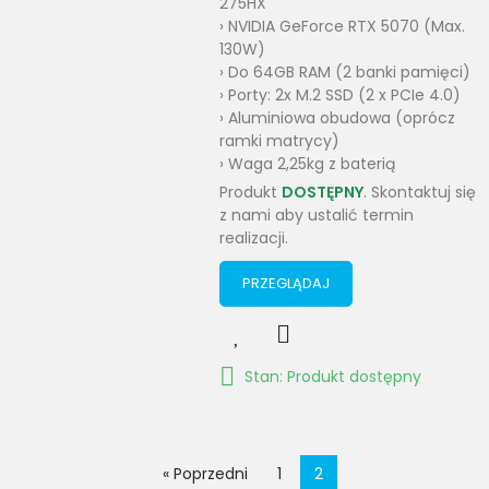
275HX
› NVIDIA GeForce RTX 5070 (Max.
130W)
› Do 64GB RAM (2 banki pamięci)
› Porty: 2x M.2 SSD (2 x PCIe 4.0)
› Aluminiowa obudowa (oprócz
ramki matrycy)
› Waga 2,25kg z baterią
Produkt
DOSTĘPNY
. Skontaktuj się
z nami aby ustalić termin
realizacji.
PRZEGLĄDAJ
Stan: Produkt dostępny
« Poprzedni
1
2