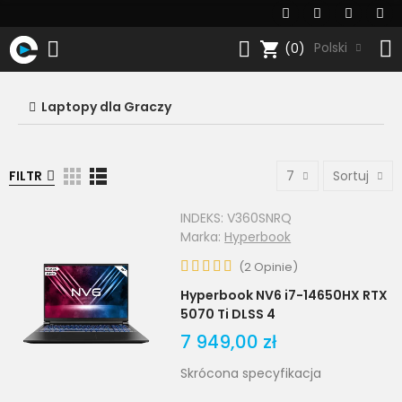
shopping_cart
Polski
(0)
Laptopy dla Graczy
FILTR
7
Sortuj
INDEKS:
V360SNRQ
Marka:
Hyperbook
(
2
Opinie
)
Hyperbook NV6 i7-14650HX RTX
5070 Ti DLSS 4
7 949,00 zł
Skrócona specyfikacja