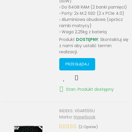
130W)
› Do 64GB RAM (2 banki pamięci)
› Porty: 2x M.2 SSD (2 x PCIe 4.0)
› Aluminiowa obudowa (oprócz
ramki matrycy)
› Waga 2,25kg z baterią
Produkt
DOSTĘPNY
. Skontaktuj się
z nami aby ustalić termin
realizacji.
PRZEGLĄDAJ
Stan: Produkt dostępny
INDEKS:
X6AR556U
Marka:
Hyperbook
(
2
Opinie
)