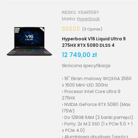
INDEKS:
X6AR558Y
Marka:
Hyperbook
(
3
Opinie
)
Hyperbook V16 Liquid Ultra 9
275HX RTX 5080 DLSS 4
12 749,00 zł
Skrócona specyfikacja
› 16" Ekran matowy WQXGA 2560
x 1600 Mini-LED 300Hz
› Procesor Intel Core Ultra 9
275HX
› NVIDIA GeForce RTX 5080 (Max.
175W)
› Do 128GB RAM (2 banki pamięci)
› Porty: 2x M.2 SSD (1 x PCIe 5.0 + 1
x PCIe 4.0)
› Aluminiowa obudowa (oprócz