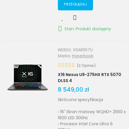
PRZEGLĄDAJ
Stan: Produkt dostępny
INDEKS:
X6AR557U
Marka:
Hyperbook
(
2
Opinie
)
X16 Nexus U9-275HX RTX 5070
DLSS 4
8 549,00 zł
Skrócona specyfikacja
› 16" Ekran matowy WQHD+ 2560 x
1600 LED 300Hz
› Procesor Intel Core Ultra 9