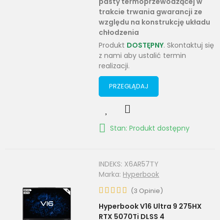
pasty termoprzewodzącej w
trakcie trwania gwarancji ze
względu na konstrukcję układu
chłodzenia
Produkt
DOSTĘPNY
. Skontaktuj się
z nami aby ustalić termin
realizacji.
PRZEGLĄDAJ
Stan: Produkt dostępny
INDEKS:
X6AR57TY
Marka:
Hyperbook
(
3
Opinie
)
Hyperbook V16 Ultra 9 275HX
RTX 5070Ti DLSS 4