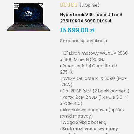
(
3
Opinie
)
Hyperbook V16 Liquid Ultra 9
275HX RTX 5090 DLSS 4
15 699,00 zł
Skrócona specyfikacja
› 16" Ekran matowy WQXGA 2560
x 1600 Mini-LED 300Hz
› Procesor Intel Core Ultra 9
275HX
› NVIDIA GeForce RTX 5090 (Max.
175W)
› Do 128GB RAM (2 banki pamięci)
› Porty: 2x M.2 SSD (1 x PCIe 5.0 + 1
x PCIe 4.0)
› Aluminiowa obudowa (oprócz
ramki matrycy)
› Waga 2,9kg z baterią
›
Brak
możliwości wymiany