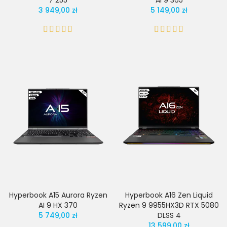
7 255
AI 9 365
3 949,00 zł
5 149,00 zł
Hyperbook A15 Aurora Ryzen
Hyperbook A16 Zen Liquid
AI 9 HX 370
Ryzen 9 9955HX3D RTX 5080
5 749,00 zł
DLSS 4
13 599,00 zł