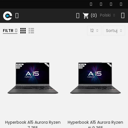
shopping_cart
Polski
(0)
FILTR
12
Sortuj
Hyperbook A15 Aurora Ryzen
Hyperbook A15 Aurora Ryzen