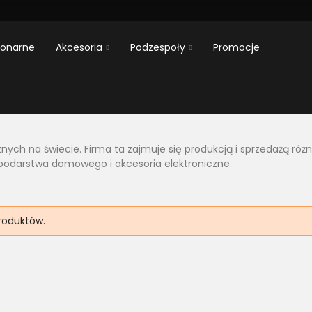
jonarne
Akcesoria
Podzespoły
Promocje
ych na świecie. Firma ta zajmuje się produkcją i sprzedażą różny
ospodarstwa domowego i akcesoria elektroniczne.
roduktów.