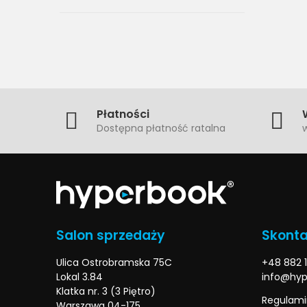
Płatności
Dostępna płatność ratalna
w
Salon sprzedaży
Skonta
Ulica Ostrobramska 75C
+48 882 1
Lokal 3.84
info@hyp
Klatka nr. 3 (3 Piętro)
Regulami
Warszawa 04-175