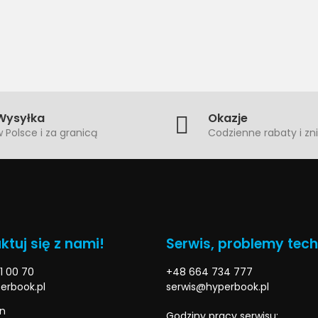
Wysyłka
Okazje
 Polsce i za granicą
Codzienne rabaty i zni
ktuj się z nami!
Serwis, problemy tec
1 00 70
+48 664 734 777
erbook.pl
serwis@hyperbook.pl
n
Godziny pracy serwisu: