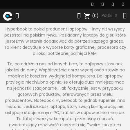
shopping_cart
Polski
(0)
Hyperbook to polski producent laptopów – inny niż wszyscy
pozostali na polskim rynku. Posiadamy laptopy do gier, które
jesteśmy w stanie dopasować do potrzeb każdego gracza.
To klient decyduje o wyborze karty graficznej, procesora czy
o ilości potrzebnej pamięci RAM.
To, co odróżnia nas od innych firm, to najlepszy stosunek
jakości do ceny. Współcześnie coraz więcej osób stawia na
mobilność kosztem wydajności komputera. Do laptopów
przyległa niechlubna opinia, że oferują dużo mniejszą moc
niż jednostki stacjonarne. Tak faktycznie jest w przypadku
gotowych produktów, oferowanych przez wielu
producentów. Notebooki Hyperbook to jednak zupełnie inna
historia. Jeśli szukasz laptopa, który swoją konfiguracją nie
ustępuje stacjonarnym PC, trafiłeś w odpowiednie miejsce.
To tutaj stworzysz komputer przenośny marzeń,
gwarantujący możliwość cieszenia się Twoim sprzętem