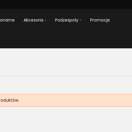
jonarne
Akcesoria
Podzespoły
Promocje
roduktów.