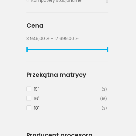
Komputery stacjonarne
Cena
3 949,00 zł - 17 699,00 zł
Przekątna matrycy
15"
(3)
16"
(16)
18"
(3)
Producent procesora