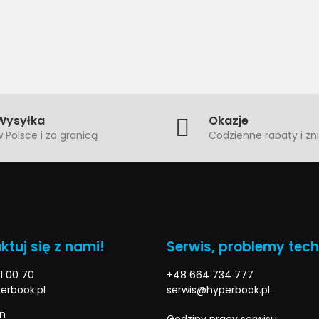
Wysyłka
Okazje
 Polsce i za granicą
Codzienne rabaty i zni
ktuj się z nami!
Serwis, problemy tec
1 00 70
+48 664 734 777
erbook.pl
serwis@hyperbook.pl
n