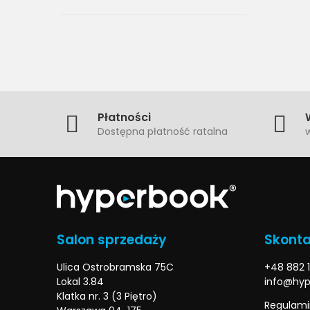
Płatności
Dostępna płatność ratalna
w
Salon sprzedaży
Skonta
Ulica Ostrobramska 75C
+48 882 1
Lokal 3.84
info@hyp
Klatka nr. 3 (3 Piętro)
Regulami