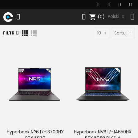
shopping_cart
Polski
(0)
FILTR
10
Sortuj
Hyperbook NP6 I7-13700HX
Hyperbook NV6 I7-14650HX