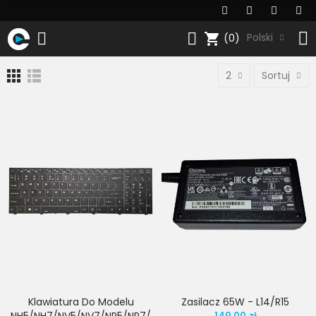
shopping_cart
Polski
(0)
2
Sortuj
Klawiatura Do Modelu
Zasilacz 65W - L14/R15